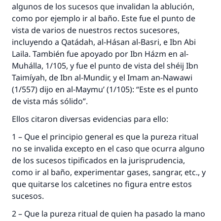
algunos de los sucesos que invalidan la ablución,
como por ejemplo ir al baño. Este fue el punto de
vista de varios de nuestros rectos sucesores,
incluyendo a Qatádah, al-Hásan al-Basri, e Ibn Abi
La respuesta no. 110845 salvó un
Laila. También fue apoyado por Ibn Házm en al-
Muhálla, 1/105, y fue el punto de vista del shéij Ibn
matrimonio.
Taimíyah, de Ibn al-Mundir, y el Imam an-Nawawi
(1/557) dijo en al-Maymu’ (1/105): “Este es el punto
Desde la Q hasta la A, su contribución ayuda a
de vista más sólido”.
IslamQA.
Profeta ﷺ dijo:
Ellos citaron diversas evidencias para ello:
"Una persona que orienta a otros a hacer el
1 – Que el principio general es que la pureza ritual
bien obtendrá la misma recompensa que
no se invalida excepto en el caso que ocurra alguno
aquellos que lo realicen."
de los sucesos tipificados en la jurisprudencia,
(MUSLIM, 1893)
como ir al baño, experimentar gases, sangrar, etc., y
que quitarse los calcetines no figura entre estos
sucesos.
Contribuir
2 – Que la pureza ritual de quien ha pasado la mano