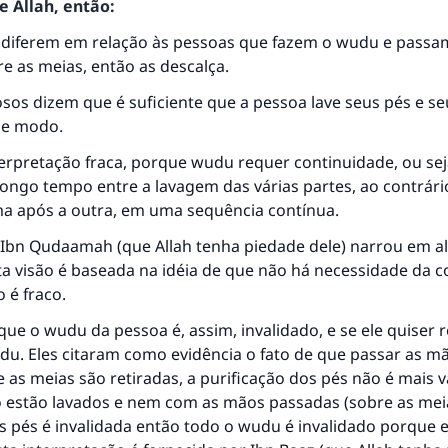
 Allah, então:
 diferem em relação às pessoas que fazem o wudu e pass
e as meias, então as descalça.
sos dizem que é suficiente que a pessoa lave seus pés e s
se modo.
erpretação fraca, porque wudu requer continuidade, ou sej
longo tempo entre a lavagem das várias partes, ao contrár
ma após a outra, em uma sequência contínua.
 Ibn Qudaamah (que Allah tenha piedade dele) narrou em a
ta visão é baseada na idéia de que não há necessidade da 
 é fraco.
ue o wudu da pessoa é, assim, invalidado, e se ele quiser 
du. Eles citaram como evidência o fato de que passar as mã
e as meias são retiradas, a purificação dos pés não é mais v
o estão lavados e nem com as mãos passadas (sobre as meia
s pés é invalidada então todo o wudu é invalidado porque 