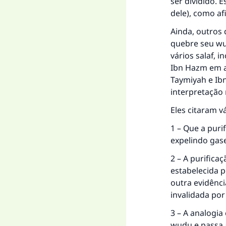
ser dividido. 
dele), como a
A 
Ainda, outros 
quebre seu wud
vários salaf, i
Ibn Hazm em al
"Q
Taymiyah e Ibn
interpretação 
Eles citaram v
1 – Que a puri
expelindo gase
2 – A purific
estabelecida p
outra evidênci
invalidada por 
3 – A analogia
wudu e passa 