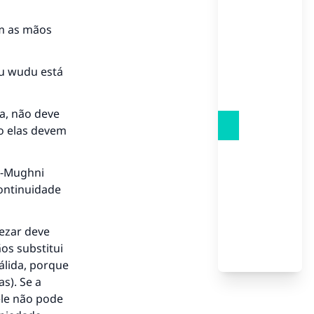
am as mãos
eu wudu está
a, não deve
io elas devem
l-Mughni
continuidade
rezar deve
os substitui
álida, porque
s). Se a
ele não pode