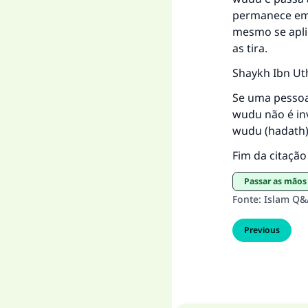
permanece em 
mesmo se apli
as tira.
Shaykh Ibn Ut
Se uma pessoa
wudu não é in
wudu (hadath),
Fim da citaçã
Passar as mão
Fonte
:
Islam Q&
Previous