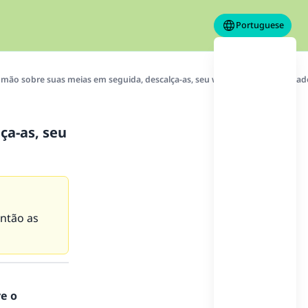
Portuguese
a mão sobre suas meias em seguida, descalça-as, seu wudu é assim invalidad
ça-as, seu
ntão as
re o