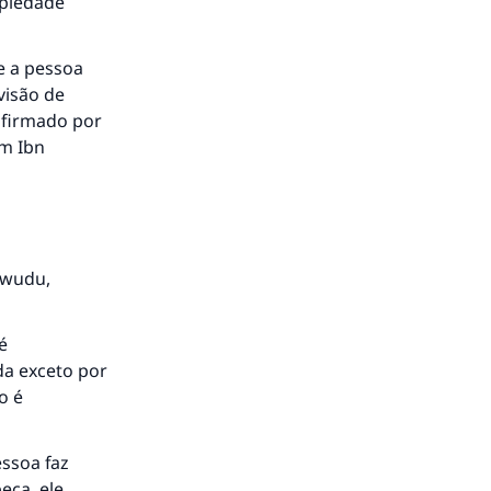
 piedade
to.
e a pessoa
visão de
onfirmado por
am Ibn
á a
 wudu,
é
da exceto por
o é
essoa faz
eça, ele