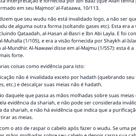
Esta interpretação é fornecida por Ibn Baaz (que Allah tenha
firmado em seu Majmoo’ al-Fataawa, 10/113.
resposta n° 110845 salvou um casamen
dizem que seu wudu não está invalidado logo, a não ser qu
Ajude-nos a responder à Ummah
u de alguma outra forma (soltando gases etc). Esta era a 
ncluindo Qataadah, al-Hasan al-Basri e Ibn Abi Layla. E foi c
O Profeta ﷺ disse,
-Muhalla (1/105), e era a visão fornecida por Shaykh al-Isl
uem quer que incentive outros a fazer o que é bom receber
 al-Mundhir. Al-Nawawi disse em al-Majmu (1/557): esta é a
mesma recompensa que aqueles que o fazem."
mais forte.
(MUSLIM, 1893)
árias coisas como evidência para isto:
ficação não é invalidada exceto por hadath (quebrando seu
CONTRIBUIR
s, etc.) e descalçar suas meias não é hadath.
ação daquele que passa as mãos molhadas sobre suas meias 
ela evidência da shariah, e não pode ser considerada inváli
a da shariah, e não há evidência que indica que a purificaçã
tirar as meias.
 com o ato de raspar o cabelo após fazer o wudu. Se uma p
as mãos molhadas sobre seu cabelo e depois raspa sua cab