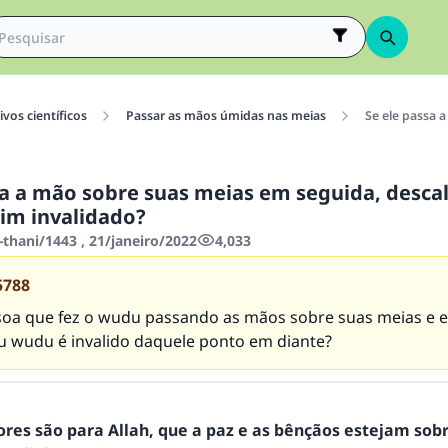
vos científicos
Passar as mãos úmidas nas meias
Se ele passa 
sa a mão sobre suas meias em seguida, descal
im invalidado?
thani/1443 , 21/janeiro/2022
4,033
5788
oa que fez o wudu passando as mãos sobre suas meias e e
eu wudu é invalido daquele ponto em diante?
ores são para Allah, que a paz e as bênçãos estejam sob