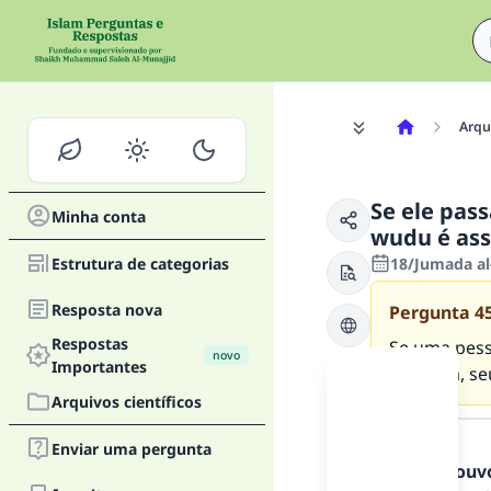
Arqui
Se ele pas
Minha conta
wudu é ass
Estrutura de categorias
18/Jumada al-
Resposta nova
Pergunta
4
Respostas
Se uma pess
novo
Importantes
descalça, s
Arquivos científicos
Resposta
Enviar uma pergunta
Todos os louv