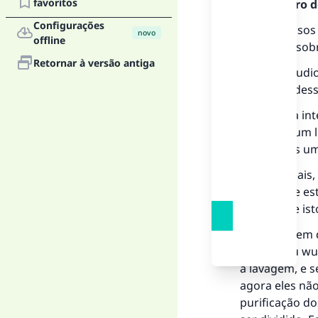
favoritos
Mensageiro de
Configurações
Os estudiosos
novo
offline
molhadas sobr
Retornar à versão antiga
Alguns estudio
completo des
Esta é uma int
se passar um 
ser lavadas u
Além do mais,
(1/367) que es
no wudu, e isto
Outros dizem q
repetir seu wu
a lavagem, e s
agora eles nã
purificação do