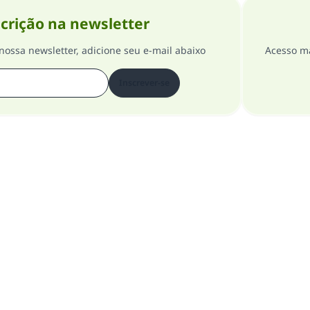
crição na newsletter
nossa newsletter, adicione seu e-mail abaixo
Acesso ma
Inscrever-se
Sobre o Site
Supervisor Geral
Política de Privacidade
odos os direitos reservados para o site Islam Pergunta e Resposta 1997-2025