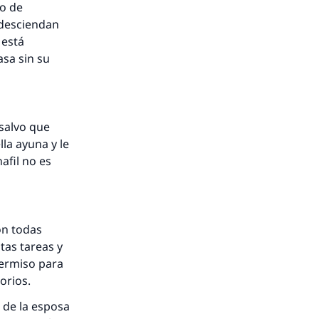
to de
h desciendan
 está
asa sin su
salvo que
lla ayuna y le
afil no es
on todas
tas tareas y
permiso para
torios.
o de la esposa