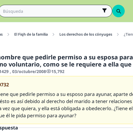
as
El Fiqh de la familia
Los derechos de los cónyuges
¿Tien
hombre que pedirle permiso a su esposa para
no voluntario, como se le requiere a ella que
429 , 03/octubre/2008
15,792
0732
iene que pedirle permiso a su esposo para ayunar, aparte d
sto es así debido al derecho del marido a tener relaciones
a vez que quiera, y ella está obligada a obedecerlo. ¿Tiene el
ue él le pida permiso para ayunar?
espuesta