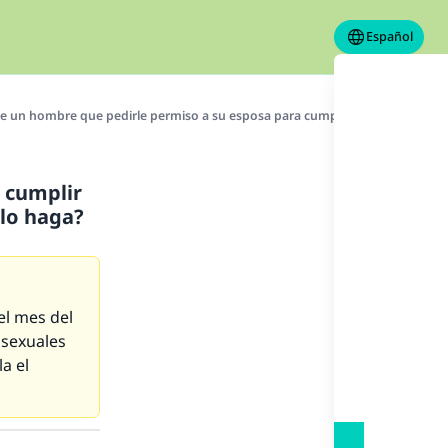
Español
e un hombre que pedirle permiso a su esposa para cumplir con un ayuno volu
 cumplir
 lo haga?
el mes del
 sexuales
la el