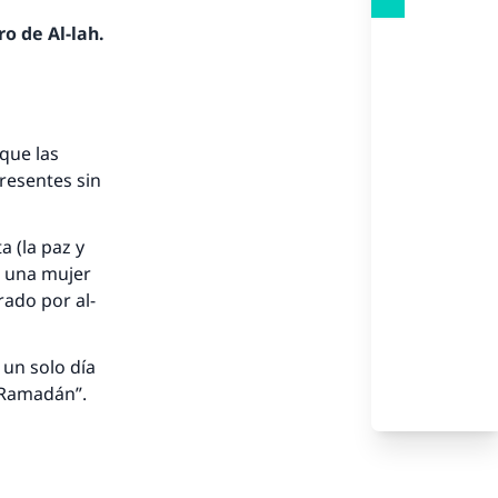
o de Al-lah.
 que las
resentes sin
a (la paz y
e una mujer
ado por al-
un solo día
n Ramadán”.