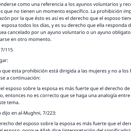
enderse como una referencia a los ayunos voluntarios y r
s que no tienen un momento específico. La prohibición imp
azón por la que ésto es así es el derecho que el esposo tien
u esposa todos los días, y es su derecho que ella responda 
sea cancelado por un ayuno voluntario o un ayuno obligato
arse en otro momento.
 7/115
gar:
a que esta prohibición está dirigida a las mujeres y no a lo
rse a continuación:
del esposo sobre la esposa es más fuerte que el derecho de
o, entonces no es correcto que se haga una analogía entre 
este tema.
dijo en al-Mughni, 7/223:
erecho del esposo sobre la esposa es más fuerte que el der
l esposo, porque Allah dice (interpretación del significado)