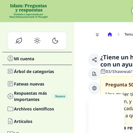
Tem
¿Tiene un 
Mi cuenta
con un ayu
Árbol de categorías
03/Shawwal/1
Fatwas nuevas
Pregunta
5
Respuestas más
Una mujer t
Nuevo
importantes
Ramadán, y é
con ella cad
Archivos científicos
derecho a q
Artículos
Texto de la r