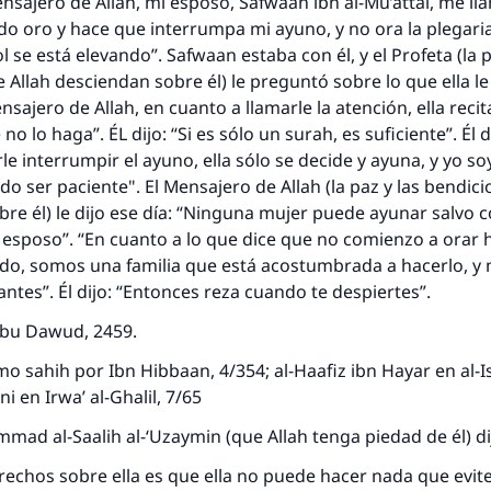
Mensajero de Allah, mi esposo, Safwaan ibn al-Mu’attal, me ll
o oro y hace que interrumpa mi ayuno, y no ora la plegaria
l se está elevando”. Safwaan estaba con él, y el Profeta (la p
 Allah desciendan sobre él) le preguntó sobre lo que ella le
ensajero de Allah, en cuanto a llamarle la atención, ella reci
 no lo haga”. ÉL dijo: “Si es sólo un surah, es suficiente”. Él d
le interrumpir el ayuno, ella sólo se decide y ayuna, y yo 
do ser paciente". El Mensajero de Allah (la paz y las bendici
re él) le dijo ese día: “Ninguna mujer puede ayunar salvo c
esposo”. “En cuanto a lo que dice que no comienzo a orar h
vado, somos una familia que está acostumbrada a hacerlo, 
ntes”. Él dijo: “Entonces reza cuando te despiertes”.
Abu Dawud, 2459.
mo sahih por Ibn Hibbaan, 4/354; al-Haafiz ibn Hayar en al-
ni en Irwa’ al-Ghalil, 7/65
mad al-Saalih al-‘Uzaymin (que Allah tenga piedad de él) di
echos sobre ella es que ella no puede hacer nada que evite