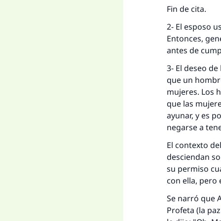
La 
Fin de cita.
2- El esposo us
D
Entonces, gene
antes de cumpl
3- El deseo de
que un hombre 
mujeres. Los h
que las mujere
ayunar, y es p
negarse a tene
El contexto del
desciendan sob
su permiso cu
con ella, per
Se narró que A
Profeta (la pa