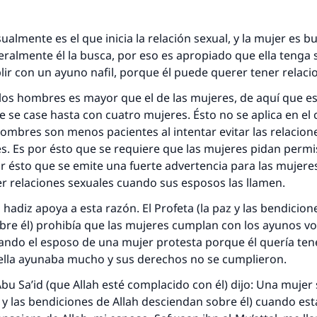
respuesta no. 110845 salvó un matrimo
ualmente es el que inicia la relación sexual, y la mujer es b
esde la Q hasta la A, su contribución ayuda a IslamQ
ralmente él la busca, por eso es apropiado que ella tenga
ir con un ayuno nafil, porque él puede querer tener relacio
Profeta ﷺ dijo:
"Una persona que orienta a otros a hacer el bien obtendrá l
 los hombres es mayor que el de las mujeres, de aquí que e
misma recompensa que aquellos que lo realicen."
se case hasta con cuatro mujeres. Ésto no se aplica en el 
(MUSLIM, 1893)
ombres son menos pacientes al intentar evitar las relacion
s. Es por ésto que se requiere que las mujeres pidan perm
or ésto que se emite una fuerte advertencia para las mujere
Contribuir
r relaciones sexuales cuando sus esposos las llamen.
 hadiz apoya a esta razón. El Profeta (la paz y las bendicion
re él) prohibía que las mujeres cumplan con los ayunos vo
ando el esposo de una mujer protesta porque él quería ten
o ella ayunaba mucho y sus derechos no se cumplieron.
bu Sa’id (que Allah esté complacido con él) dijo: Una mujer 
z y las bendiciones de Allah desciendan sobre él) cuando est