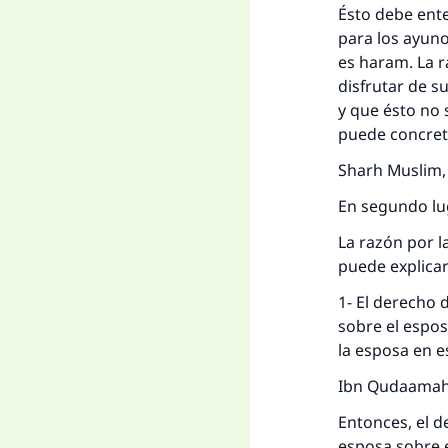
Ésto debe ent
para los ayuno
es haram. La r
disfrutar de s
y que ésto no 
puede concret
Sharh Muslim,
En segundo lu
La razón por l
puede explica
1- El derecho 
sobre el espos
la esposa en 
Ibn Qudaamah 
Entonces, el d
esposa sobre e