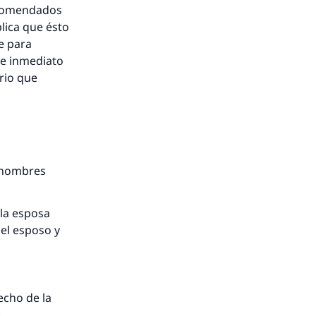
ecomendados
lica que ésto
e para
de inmediato
rio que
s hombres
 la esposa
el esposo y
echo de la
: