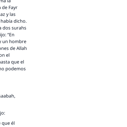
ama la
 de Fayr
az y las
 había dicho.
ta dos surahs
ijo: “En
soy un hombre
ones de Allah
on el
asta que el
y no podemos
Isaabah,
jo:
 que él