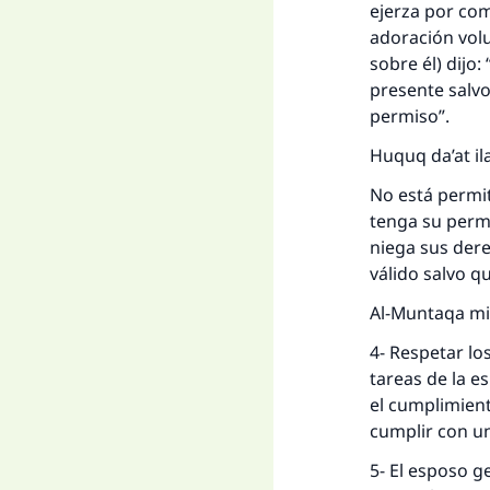
ejerza por com
adoración volu
sobre él) dijo
presente salvo
permiso”.
Huquq da’at ila
No está permi
tenga su permi
niega sus dere
válido salvo q
Al-Muntaqa mi
4- Respetar lo
tareas de la e
el cumplimient
cumplir con un
5- El esposo g