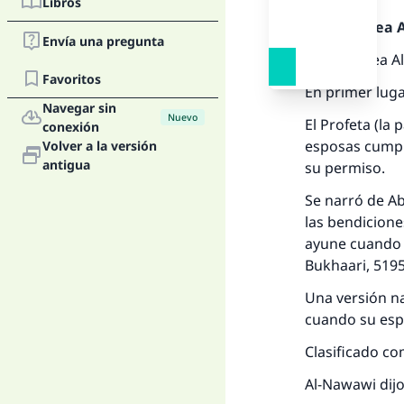
Libros
Alabado sea Al
Envía una pregunta
Alabado sea Al
Favoritos
En primer lug
Navegar sin
Nuevo
El Profeta (la
conexión
esposas cumpl
Volver a la versión
antigua
su permiso.
Se narró de Ab
las bendicione
ayune cuando s
Bukhaari, 5195
Una versión n
cuando su esp
Clasificado co
Al-Nawawi dij