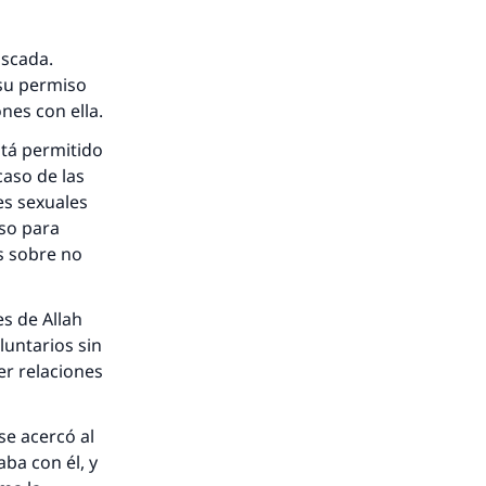
nio.
uscada.
A.
 su permiso
nes con ella.
a
stá permitido
caso de las
es sexuales
iso para
s sobre no
es de Allah
luntarios sin
er relaciones
se acercó al
aba con él, y