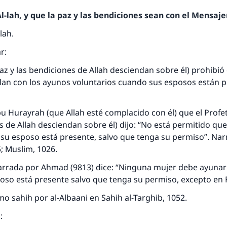
-lah, y que la paz y las bendiciones sean con el Mensajer
lah.
ar:
 paz y las bendiciones de Allah desciendan sobre él) prohibió
an con los ayunos voluntarios cuando sus esposos están p
u Hurayrah (que Allah esté complacido con él) que el Profet
s de Allah desciendan sobre él) dijo: “No está permitido qu
u esposo está presente, salvo que tenga su permiso”. Narr
; Muslim, 1026.
arrada por Ahmad (9813) dice: “Ninguna mujer debe ayunar 
oso está presente salvo que tenga su permiso, excepto e
mo sahih por al-Albaani en Sahih al-Targhib, 1052.
o: