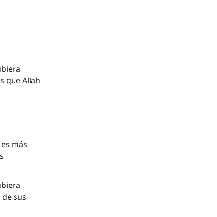
ubiera
s que Allah
a es más
as
ubiera
 de sus