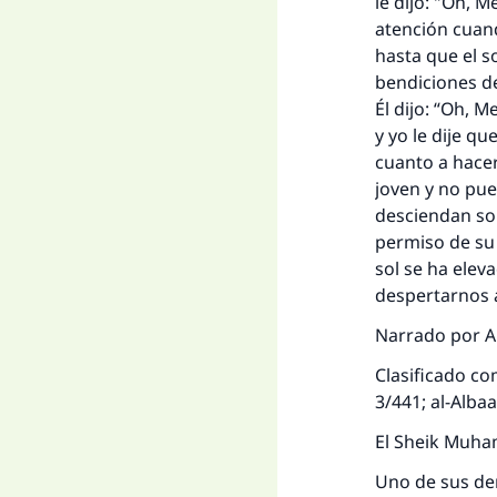
le dijo: "Oh, 
atención cuand
hasta que el so
bendiciones de
Él dijo: “Oh, M
y yo le dije que
cuanto a hacer
joven y no pue
desciendan sob
permiso de su 
sol se ha ele
despertarnos a
Narrado por 
Clasificado co
3/441; al-Albaa
El Sheik Muham
Uno de sus der