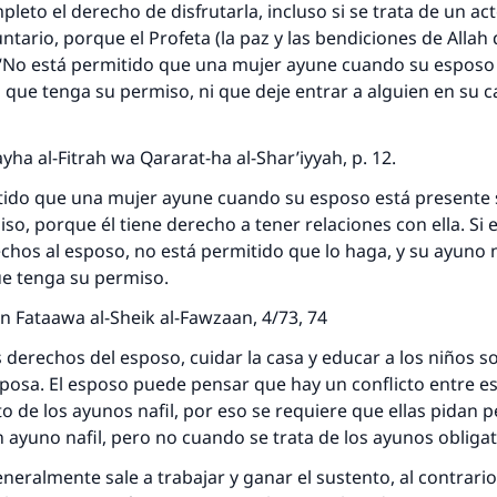
pleto el derecho de disfrutarla, incluso si se trata de un ac
ntario, porque el Profeta (la paz y las bendiciones de Alla
: “No está permitido que una mujer ayune cuando su esposo
 que tenga su permiso, ni que deje entrar a alguien en su c
yha al-Fitrah wa Qararat-ha al-Shar’iyyah, p. 12.
tido que una mujer ayune cuando su esposo está presente 
so, porque él tiene derecho a tener relaciones con ella. Si e
chos al esposo, no está permitido que lo haga, y su ayuno n
ue tenga su permiso.
n Fataawa al-Sheik al-Fawzaan, 4/73, 74
s derechos del esposo, cuidar la casa y educar a los niños s
sposa. El esposo puede pensar que hay un conflicto entre es
o de los ayunos nafil, por eso se requiere que ellas pidan 
 ayuno nafil, pero no cuando se trata de los ayunos obliga
eneralmente sale a trabajar y ganar el sustento, al contrari