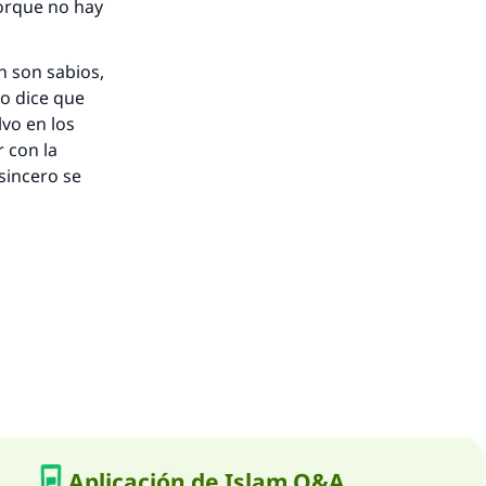
porque no hay
h son sabios,
o dice que
vo en los
r con la
sincero se
Aplicación de Islam Q&A