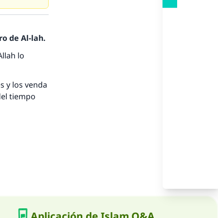
nio.
A.
o de Al-lah.
llah lo
a
s y los venda
del tiempo
Aplicación de Islam Q&A