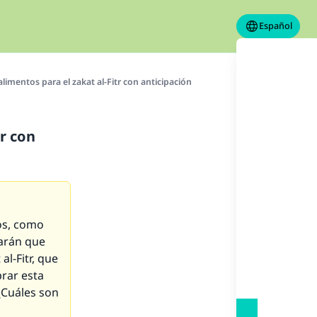
Español
limentos para el zakat al-Fitr con anticipación
tr con
os, como
iarán que
l-Fitr, que
prar esta
 ¿Cuáles son