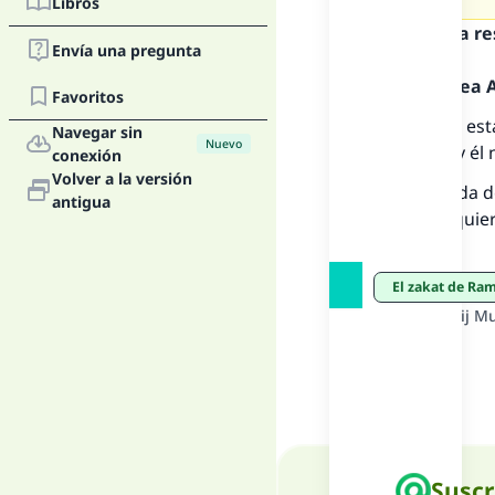
Libros
La 
Texto de la r
Envía una pregunta
D
Alabado sea Al
Favoritos
Le hicimos est
Navegar sin
Nuevo
preserve, y él
conexión
Volver a la versión
No hay nada d
antigua
a los que quie
prescrito.
El zakat de R
Fuente
:
Shéij M
Suscr