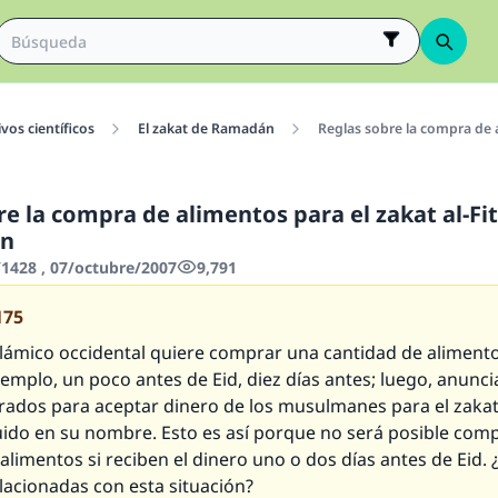
vos científicos
El zakat de Ramadán
Reglas sobre la compra de a
e la compra de alimentos para el zakat al-Fi
ón
428 , 07/octubre/2007
9,791
175
slámico occidental quiere comprar una cantidad de aliment
jemplo, un poco antes de Eid, diez días antes; luego, anunc
ados para aceptar dinero de los musulmanes para el zakat a
uido en su nombre. Esto es así porque no será posible com
alimentos si reciben el dinero uno o dos días antes de Eid.
elacionadas con esta situación?