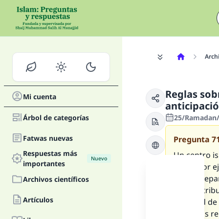
Archi
Reglas sobr
Mi cuenta
anticipaci
Árbol de categorías
25/Ramadan/1
Fatwas nuevas
Pregunta
7
Respuestas más
Un centro i
Nuevo
importantes
arroz, por e
están prepar
Archivos científicos
será distrib
Artículos
cantidad de 
las reglas r