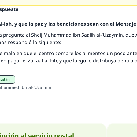
respuesta no. 110845 salvó un matrimo
espuesta
esde la Q hasta la A, su contribución ayuda a IslamQ
-lah, y que la paz y las bendiciones sean con el Mensajer
Profeta ﷺ dijo:
a pregunta al Sheij Muhammad ibn Saalih al-‘Uzaymin, que A
"Una persona que orienta a otros a hacer el bien obtendrá l
 nos respondió lo siguiente:
misma recompensa que aquellos que lo realicen."
e malo en que el centro compre los alimentos un poco ante
(MUSLIM, 1893)
ren pagar el Zakaat al-Fitr, y que luego lo distribuya dentro 
Contribuir
amadán
uhámmed ibn al-‘Uzaimín
ipción al servicio postal