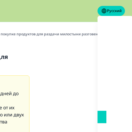
Русский
 покупке продуктов для раздачи милостыни разговения заблаговремен
для
 дней до
 от их
о или двух
тва