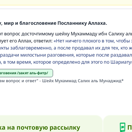
Ответ № 110845 помог сохранить брак
Помогите нам предоставить ответы Умме
, мир и благословение Посланнику Аллаха.
Посланник Аллаха, мир ему и благословение, сказал:
от вопрос досточтимому шейху Мухаммаду ибн Салиху аль
Указавшему на благое (полагается) такая же награда как
лует его Аллах, ответил:
Нет ничего плохого в том, чтобы 
совершившему его»
кты заблаговременно, а после продавал их для тех, кто 
(МУСЛИМ, № 1893).
 раздачи милостыни разговения, которые после раздава
 в том время, которое определено для этого по Шариату
зговения /закят аль-фитр/
Участвуйте сейчас!
ам вопрос и ответ" - Шейх Мухаммад Салих аль Мунаджид*
а на почтовую рассылку
П