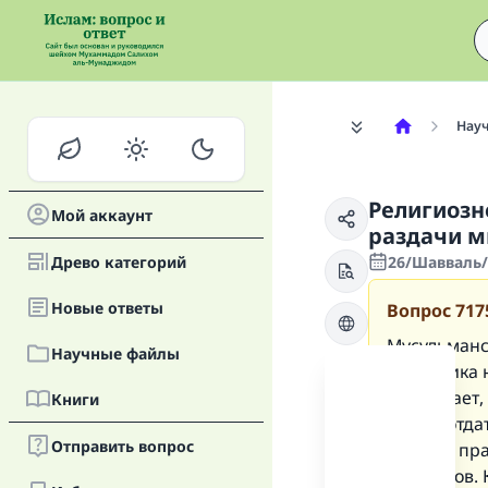
Нау
Религиозн
Мой аккаунт
раздачи м
Древо категорий
26/Шавваль/
Новые oтветы
Вопрос
717
Мусульманск
Научные файлы
праздника н
оповещает, 
Книги
имени отдат
Отправить вопрос
дней до пр
продуктов. 