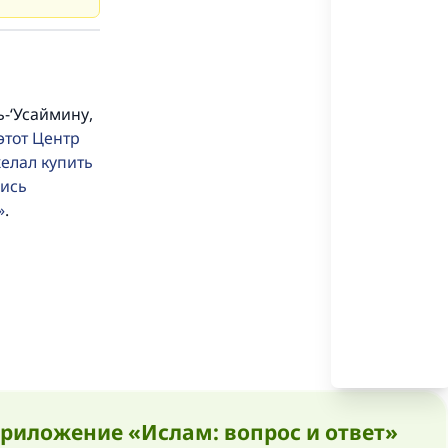
.
-‘Усаймину,
 и
этот Центр
желал купить
лись
.
риложение «Ислам: вопрос и ответ»