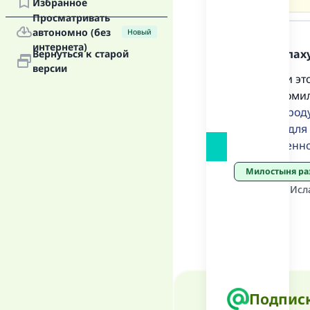
Избранное
Просматривать
Ответ
автономно (без
Новый
интернета)
Хвала Аллаху
Вернуться к старой
версии
Мы задали эт
«
и он, да поми
покупал проду
продукты для
своевременно,
Милостыня ра
Источник
:
"Исл
Подписк