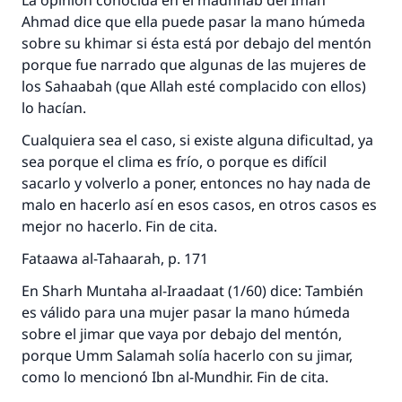
La opinión conocida en el madhhab del Imán
Ahmad dice que ella puede pasar la mano húmeda
sobre su khimar si ésta está por debajo del mentón
porque fue narrado que algunas de las mujeres de
La respuesta no. 110845 salvó un
los Sahaabah (que Allah esté complacido con ellos)
lo hacían.
matrimonio.
Cualquiera sea el caso, si existe alguna dificultad, ya
Desde la Q hasta la A, su contribución ayuda a
sea porque el clima es frío, o porque es difícil
IslamQA.
sacarlo y volverlo a poner, entonces no hay nada de
malo en hacerlo así en esos casos, en otros casos es
Profeta ﷺ dijo:
mejor no hacerlo. Fin de cita.
"Una persona que orienta a otros a hacer el
bien obtendrá la misma recompensa que
Fataawa al-Tahaarah, p. 171
aquellos que lo realicen."
En Sharh Muntaha al-Iraadaat (1/60) dice: También
(MUSLIM, 1893)
es válido para una mujer pasar la mano húmeda
sobre el jimar que vaya por debajo del mentón,
porque Umm Salamah solía hacerlo con su jimar,
Contribuir
como lo mencionó Ibn al-Mundhir. Fin de cita.