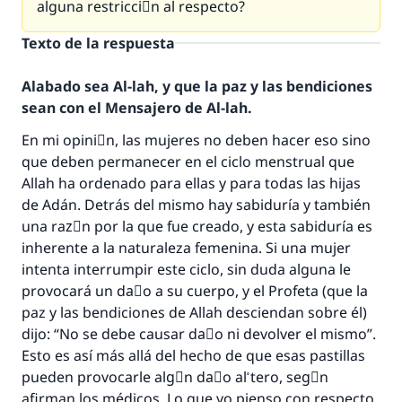
alguna restricciَn al respecto?
Texto de la respuesta
Alabado sea Al-lah, y que la paz y las bendiciones
sean con el Mensajero de Al-lah.
En mi opiniَn, las mujeres no deben hacer eso sino
que deben permanecer en el ciclo menstrual que
Allah ha ordenado para ellas y para todas las hijas
de Adán. Detrás del mismo hay sabiduría y también
una razَn por la que fue creado, y esta sabiduría es
inherente a la naturaleza femenina. Si una mujer
intenta interrumpir este ciclo, sin duda alguna le
provocará un daٌo a su cuerpo, y el Profeta (que la
La respuesta no. 110845 salvó un
paz y las bendiciones de Allah desciendan sobre él)
matrimonio.
dijo: “No se debe causar daٌo ni devolver el mismo”.
Esto es así más allá del hecho de que esas pastillas
Desde la Q hasta la A, su contribución ayuda a
pueden provocarle algْn daٌo al ْtero, segْn
IslamQA.
afirman los médicos. Lo que yo pienso con respecto