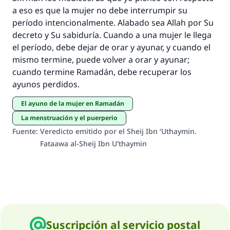
Profeta ﷺ dijo:
a eso es que la mujer no debe interrumpir su
"Una persona que orienta a otros a hacer el
período intencionalmente. Alabado sea Allah por Su
bien obtendrá la misma recompensa que
decreto y Su sabiduría. Cuando a una mujer le llega
aquellos que lo realicen."
el período, debe dejar de orar y ayunar, y cuando el
mismo termine, puede volver a orar y ayunar;
(MUSLIM, 1893)
cuando termine Ramadán, debe recuperar los
ayunos perdidos.
Contribuir
El ayuno de la mujer en Ramadán
La menstruación y el puerperio
Fuente
:
Veredicto emitido por el Sheij Ibn ‘Uthaymin.
Fataawa al-Sheij Ibn U'thaymin
Suscripción al servicio postal