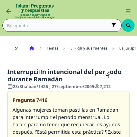
Temas
El Fiqh y sus fuentes
La jurisp
Interrupciَn intencional del perيodo
durante Ramadán
23/Sha'ban/1426 , 27/septiembre/2005
7,212
Pregunta
7416
Algunas mujeres toman pastillas en Ramadán
para interrumpir el período menstrual. Lo
hacen para no tener que recuperar los ayunos
después. ؟Está permitida esta práctica? ؟Existe