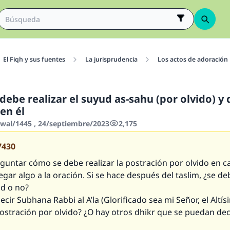
El Fiqh y sus fuentes
La jurisprudencia
Los actos de adoración
ebe realizar el suyud as-sahu (por olvido) y 
en él
wwal/1445 , 24/septiembre/2023
2,175
7430
guntar cómo se debe realizar la postración por olvido en c
egar algo a la oración. Si se hace después del
taslim
, ¿se de
ud
o no?
ecir
Subhana Rabbi al A’la
(Glorificado sea mi Señor, el Altís
ostración por olvido? ¿O hay otros
dhikr
que se puedan dec