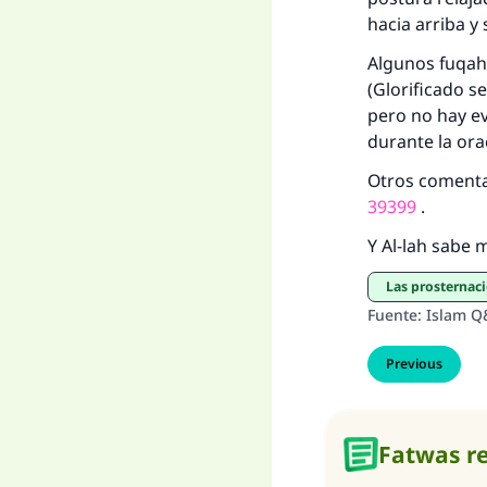
hacia arriba y
Algunos
fuqah
(Glorificado s
pero no hay ev
durante la orac
Otros comentar
39399
.
Y Al-lah sabe 
Las prosternac
Fuente
:
Islam Q
Previous
Fatwas r