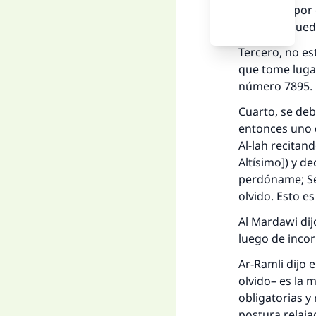
postrarse por e
olvido se pue
Tercero, no es
que tome luga
número 7895.
Cuarto, se deb
entonces uno d
La 
Al-lah recitan
Altísimo]) y d
D
perdóname; S
olvido. Esto e
Al Mardawi di
luego de incor
Ar-Ramli dijo 
olvido– es la 
obligatorias y
postura relaja