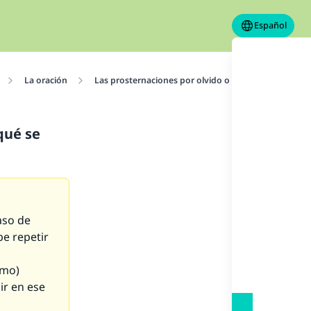
Español
La oración
Las prosternaciones por olvido o equivocación
qué se
aso de
be repetir
imo)
ir en ese