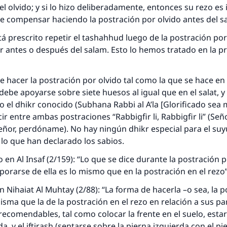
l olvido; y si lo hizo deliberadamente, entonces su rezo es i
de compensar haciendo la postración por olvido antes del
s
tá prescrito repetir el
tashahhud
luego de la postración por
r antes o después del
salam
. Esto lo hemos tratado en la 
e hacer la postración por olvido tal como la que se hace en 
ebe apoyarse sobre siete huesos al igual que en el
salat,
y 
respuesta no. 110845 salvó un matrimo
do el
dhikr
conocido (
Subhana Rabbi al A’la
[Glorificado sea m
ecir entre ambas postraciones “
Rabbigfir li, Rabbigfir li”
(Seño
esde la Q hasta la A, su contribución ayuda a IslamQ
eñor, perdóname). No hay ningún
dhikr
especial para el
suy
s lo que han declarado los sabios.
Profeta ﷺ dijo:
"Una persona que orienta a otros a hacer el bien obtendrá l
jo en
Al Insaf
(2/159): “Lo que se dice durante la postración p
misma recompensa que aquellos que lo realicen."
porarse de ella es lo mismo que en la postración en el rezo”
(MUSLIM, 1893)
en
Nihaiat Al Muhtay
(2/88): “La forma de hacerla –o sea, la 
misma que la de la postración en el rezo en relación a sus pa
 recomendables, tal como colocar la frente en el suelo, esta
Contribuir
da, y el
iftirash
(sentarse sobre la pierna izquierda con el pi