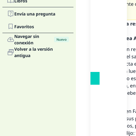
Libros
Si el orante
o no?
Envía una pregunta
Texto de la r
Favoritos
Navegar sin
Alabado sea Al
Nuevo
conexión
Primero, en re
Volver a la versión
antigua
después del
s
más correcta e
postración lu
seguro, eso es
que la otra, e
ninguna, debe
12527
.
Segundo, en
F
es una de sus 
de los sabios, 
hacerlo y dijo: