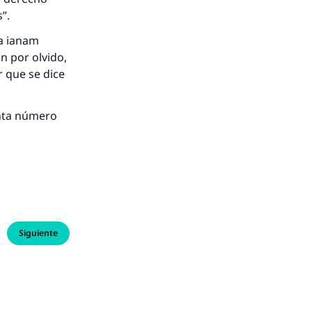
”.
a ianam
n por olvido,
r
que se dice
unta número
Siguiente