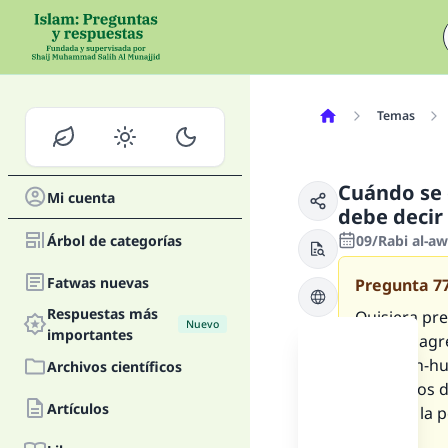
Temas
Cuándo se d
Mi cuenta
debe decir 
Árbol de categorías
09/Rabi al-a
Fatwas nuevas
Pregunta
7
Respuestas más
Quisiera pre
Nuevo
importantes
omitir o agr
el
tashah-h
Archivos científicos
¿Debemos d
Artículos
durante la p
caso?