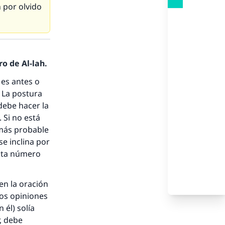
n por olvido
o de Al-lah.
 es antes o
. La postura
 debe hacer la
 Si no está
 más probable
 se inclina por
unta número
en la oración
dos opiniones
 él) solía
r, debe