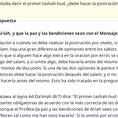
 olvida decir el primer
tashah-hud
, ¿debe hacer la postració
espuesta
-lah, y que la paz y las bendiciones sean con el Mensajer
lación a cuándo se debe realizar la postración por olvido, si
alam
, hay una gran diferencia de opiniones entre los sabios
s que si alguien hace algo extra en la oración por error, se
ego del
salam
, y si omite algo, debe hacerla antes del mismo.
 motivo de discusión. Si una de las dos opciones le parece
ntonces debe hacer la postración después del
salam
, y si no
 hacerla antes del mismo. Esto ha sido tratado en la preg
atawa al layna Ad-Da’imah
(8/7) dice: “El primer
tashah-hud
partes obligatorias de acuerdo con la más correcta de las 
porque el Profeta (la paz y las bendiciones de Al-lah sean con
 ‘Recen tal como me han visto hacerlo’. Si lo omitió por erro