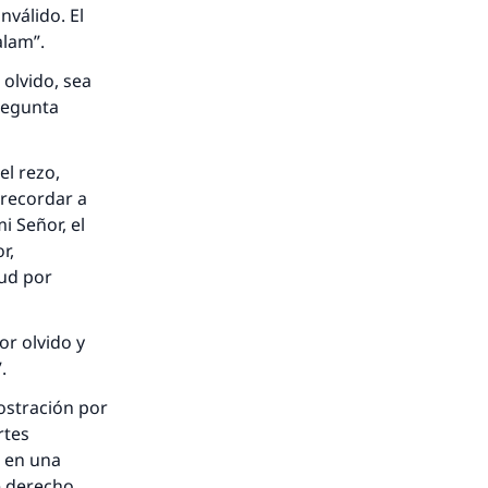
nválido. El
alam
”.
 olvido, sea
pregunta
el rezo,
recordar a
nio.
i Señor, el
r,
A.
ud
por
a
or olvido y
.
postración por
rtes
r en una
e derecho