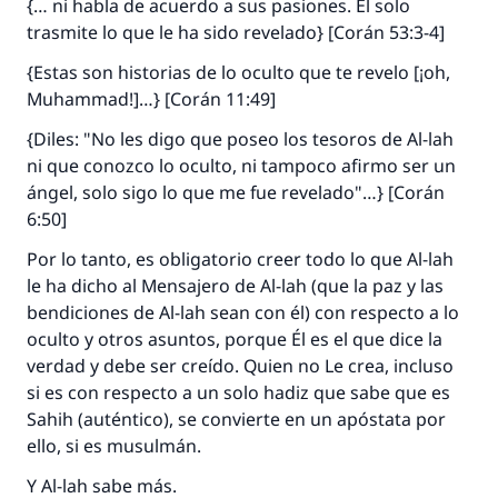
{… ni habla de acuerdo a sus pasiones. Él solo
La respuesta no. 110845 salvó un
trasmite lo que le ha sido revelado} [Corán 53:3-4]
matrimonio.
{Estas son historias de lo oculto que te revelo [¡oh,
Muhammad!]…} [Corán 11:49]
Desde la Q hasta la A, su contribución ayuda a
IslamQA.
{Diles: "No les digo que poseo los tesoros de Al-lah
Profeta ﷺ dijo:
ni que conozco lo oculto, ni tampoco afirmo ser un
"Una persona que orienta a otros a hacer el
ángel, solo sigo lo que me fue revelado"…} [Corán
bien obtendrá la misma recompensa que
6:50]
aquellos que lo realicen."
Por lo tanto, es obligatorio creer todo lo que Al-lah
(MUSLIM, 1893)
le ha dicho al Mensajero de Al-lah (que la paz y las
bendiciones de Al-lah sean con él) con respecto a lo
oculto y otros asuntos, porque Él es el que dice la
Contribuir
verdad y debe ser creído. Quien no Le crea, incluso
si es con respecto a un solo
hadiz
que sabe que es
Sahih
(auténtico), se convierte en un apóstata por
ello, si es musulmán.
Y Al-lah sabe más.