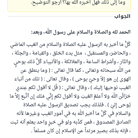
وما إلى ذلك فهل أخبره الله بها؟ أرجو التوضيح.
الجواب
الحمد لله والصلاة والسلام على رسول الله، وبعد:
كُلُّ ما أخبر به الرسول عليه الصلاة والسلام من الغيب الماضي
، والحاضر، والمستقبل ، مثل بدء الخلق ، والقيامة ، والجنَّة ،
والنَّار ، وأشراط الساعة ، والملائكة ، والأنبياء كُلُّ ذلك بوحيٍ
من الله سبحانه وتعالى ، كما قال تعالى : ( وما ينطق عن
الهوى إن هو إلاّ وحيٌ يوحى ) ، وقال تعالى : ( تلك من أنباء
الغيب نوحيها إليك ) ، وقال تعالى : ( قُل لا أقول لكم عِندي
خزائُن الله ولا أعلمُ الغيبَ ولا أقول لكم إِنِّي مَلك إِن أتَّبع إِلاَّ ما
يُوحى إِليْ ) . فلذلك يجب تصديق الرسول عليه الصلاة
والسلام في كُلِّ ما أخبر الله به في أمور الغيب وغيرها لأنه
الصادق المصدوق ، فمن كذّبه ولو في خبرٍ واحد يعلم أنه ثبت
، فإنه بذلك يصير مرتداً عن الإسلام إن كان مسلماً .