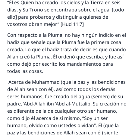
“Él es Quien ha creado los cielos y la Tierra en seis
días, y Su Trono se encontraba sobre el agua, [todo
ello] para probaros y distinguir a quienes de
vosotros obran mejor” [Hud 11:7]
Con respecto a la Pluma, no hay ningún indicio en el
La respuesta no. 110845 salvó un
hadiz que señale que la Pluma fue la primera cosa
matrimonio.
creada. Lo que el hadiz trata de decir es que cuando
Allah creó la Pluma, Él ordenó que escriba, y fue así
Desde la Q hasta la A, su contribución ayuda a
como dejó por escrito los mandamientos para
IslamQA.
todas las cosas.
Profeta ﷺ dijo:
Acerca de Muhammad (que la paz y las bendiciones
"Una persona que orienta a otros a hacer el
de Allah sean con él), así como todos los demás
bien obtendrá la misma recompensa que
seres humanos, fue creado del agua (semen) de su
aquellos que lo realicen."
padre, ‘Abd-Allah ibn ‘Abd al-Muttalib. Su creación no
(MUSLIM, 1893)
es diferente de la de cualquier otro ser humano,
como dijo él acerca de sí mismo, “Soy un ser
humano, olvido como ustedes olvidan”. Él (que la
Contribuir
paz y las bendiciones de Allah sean con él) siente