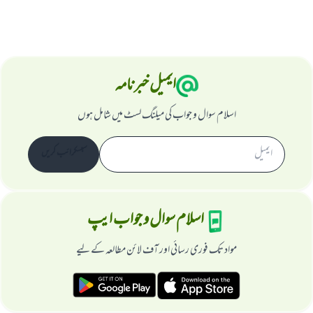
ایمیل خبرنامہ
اسلام سوال و جواب کی میلنگ لسٹ میں شامل ہوں
سبسکرائب کریں
اسلام سوال و جواب ایپ
مواد تک فوری رسائی اور آف لائن مطالعہ کے لیے