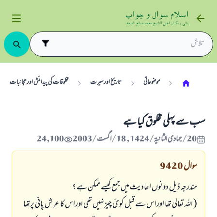
موضوعاتی
تاریخ اورسیرت
مخلوقات کی پیدائش اورعجائبات
سب سے پہلی مخلوق کیا ہے
20/جمادى الثانية/1424 , 18/اگست/2003
24,100
سوال
9420
مندرجہ ذیل دونوں احادیث میں جمع کیسے ممکن ہے ؟
( اللہ تعالی تھا اوراس سے قبل کوئ چیزنہیں تھی اوراس کا عرش پانی پرتھا