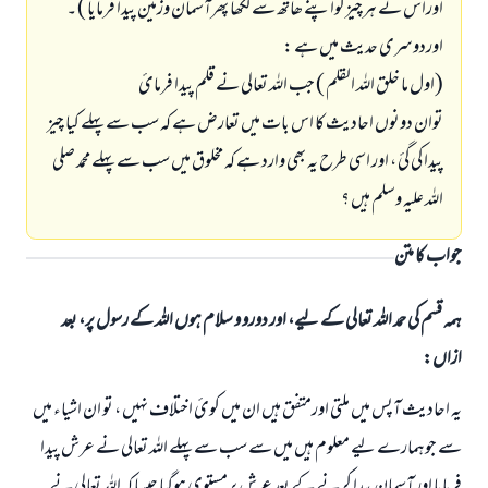
اوراس نے ہرچيزکواپنے ھاتھ سے لکھا پھرآسمان وزمین پیدا فرمایا ) ۔
اوردوسری حدیث میں ہے :
(اول ما خلق اللہ القلم ) جب اللہ تعالی نے قلم پیدا فرمائ
توان دونوں احادیث کا اس بات میں تعارض ہے کہ سب سے پہلے کیا چيز
پیدا کی گئ ، اور اسی طرح یہ بھی وارد ہے کہ مخلوق میں سب سے پہلے محمد صلی
اللہ علیہ وسلم ہیں ؟
جواب کا متن
ہمہ قسم کی حمد اللہ تعالی کے لیے، اور دورو و سلام ہوں اللہ کے رسول پر، بعد
ازاں:
یہ احاديث آپس میں ملتی اورمتفق ہیں ان میں کوئ اختلاف نہيں ، تو ان اشیاء میں
سے جوہمارے لیے معلوم ہیں میں سے سب سے پہلے اللہ تعالی نے عرش پیدا
فرمایا اور آسمان پیدا کرنے کے بعد عرش پرمستوی ہوگیا جیسا کہ اللہ تعالی نے