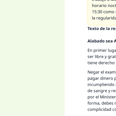
horario noct
La 
15:30 como s
la regularid
D
Texto de la r
Alabado sea Al
En primer luga
ser libre y gr
tiene derecho
Negar el exame
pagar dinero p
incumpliendo s
de sangre y re
por el Ministe
forma, debes r
complicidad c