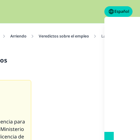
Español
Arriendo
Veredictos sobre el empleo
La administración de
los
cencia para
 Ministerio
licencia de