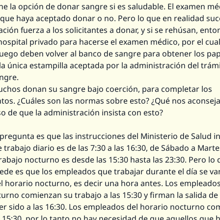
ne la opción de donar sangre si es saludable. El examen mé
a que haya aceptado donar o no. Pero lo que en realidad su
ación fuerza a los solicitantes a donar, y si se rehúsan, ento
hospital privado para hacerse el examen médico, por el cua
Luego deben volver al banco de sangre para obtener los pa
a única estampilla aceptada por la administración del trámit
ngre.
chos donan su sangre bajo coerción, para completar los
tos. ¿Cuáles son las normas sobre esto? ¿Qué nos aconsej
o de que la administración insista con esto?
regunta es que las instrucciones del Ministerio de Salud i
e trabajo diario es de las 7:30 a las 16:30, de Sábado a Martes
rabajo nocturno es desde las 15:30 hasta las 23:30. Pero lo
cede es que los empleados que trabajar durante el día se v
el horario nocturno, es decir una hora antes. Los empleados
urno comienzan su trabajo a las 15:30 y firman la salida de 
er sido a las 16:30. Los empleados del horario nocturno co
s 15:30, por lo tanto no hay necesidad de que aquellos que 