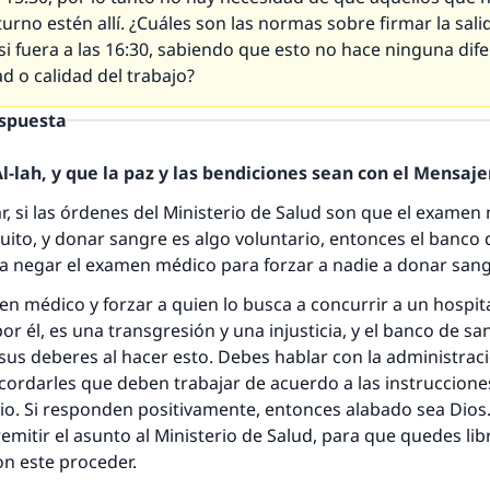
urno estén allí. ¿Cuáles son las normas sobre firmar la salid
respuesta no. 110845 salvó un matrimo
i fuera a las 16:30, sabiendo que esto no hace ninguna dif
ad o calidad del trabajo?
esde la Q hasta la A, su contribución ayuda a IslamQ
espuesta
Profeta ﷺ dijo:
"Una persona que orienta a otros a hacer el bien obtendrá l
-lah, y que la paz y las bendiciones sean con el Mensajer
misma recompensa que aquellos que lo realicen."
r, si las órdenes del Ministerio de Salud son que el exame
(MUSLIM, 1893)
atuito, y donar sangre es algo voluntario, entonces el banco
 a negar el examen médico para forzar a nadie a donar san
n médico y forzar a quien lo busca a concurrir a un hospita
Contribuir
or él, es una transgresión y una injusticia, y el banco de sa
us deberes al hacer esto. Debes hablar con la administrac
cordarles que deben trabajar de acuerdo a las instruccione
rio. Si responden positivamente, entonces alabado sea Dios
emitir el asunto al Ministerio de Salud, para que quedes lib
on este proceder.