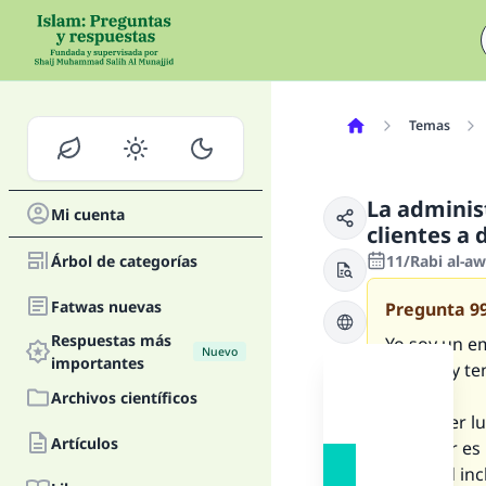
Temas
La adminis
Mi cuenta
clientes a 
Árbol de categorías
11/Rabi al-a
Fatwas nuevas
Pregunta
9
Respuestas más
Yo soy un e
Nuevo
importantes
sangre, y t
Archivos científicos
En primer lu
Artículos
conducir es 
de Salud inc