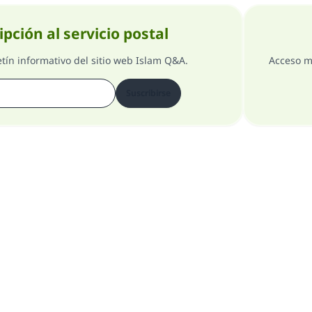
ipción al servicio postal
etín informativo del sitio web Islam Q&A.
Acceso m
Suscribirse
Comentarios
Acerca del supervisor general
Todos los derechos reservados 1997-2025 ©