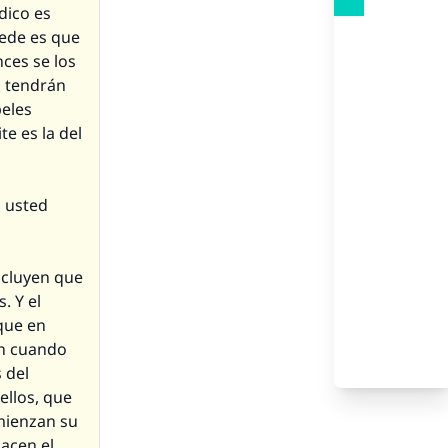
dico es
cede es que
nces se los
l tendrán
peles
e es la del
a usted
ncluyen que
. Y el
 que en
an cuando
 del
ellos, que
mienzan su
hacen el