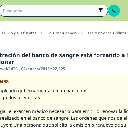
El Fiqh y sus fuentes
La jurisprudencia
Las relaciones jurídicas
tración del banco de sangre está forzando a 
donar
wwal/1436 , 02/enero/2015
2,525
9498
mpleado gubernamental en un banco de
engo dos preguntas:
gar, el examen médico necesario para emitir o renovar la li
realizado en el banco de sangre. Las órdenes que nos da el
luyen: Una persona que solicita la emisión o renuevo de su 