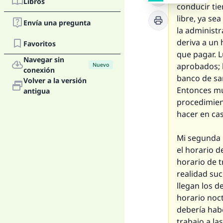
Libros
conducir tie
libre, ya se
Envía una pregunta
la administr
deriva a un 
Favoritos
que pagar. 
Navegar sin
aprobados; l
Nuevo
conexión
banco de sa
Volver a la versión
Entonces mu
antigua
procedimien
hacer en cas
Mi segunda p
el horario d
horario de t
realidad su
llegan los d
horario noct
debería hab
trabajo a la