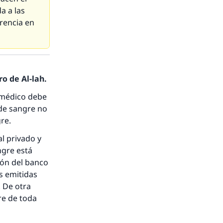
a a las
nio.
erencia en
A.
a
o de Al-lah.
n médico debe
 de sangre no
gre.
l privado y
ngre está
ión del banco
s emitidas
. De otra
re de toda