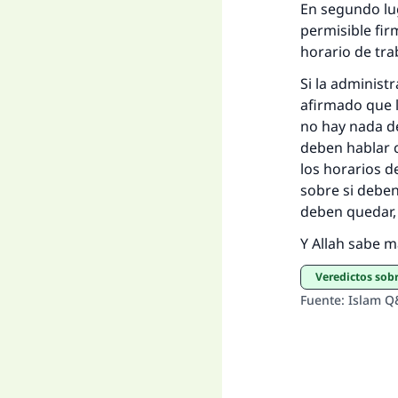
En segundo lug
permisible fir
horario de tra
Si la administ
afirmado que l
no hay nada de
deben hablar c
los horarios d
sobre si deben 
deben quedar,
Y Allah sabe m
Veredictos sob
Fuente
:
Islam Q