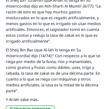
El
Sheij
Ibn 'Uzaimin (que Al-lah lo tenga en Su
misericordia) dijo en
Ash-Sharh Al Mumti'
(6/77): “La
razón de esto es que hay muchos gastos
involucrados en lo que es regado artificialmente, y
menos gastos en lo que es irrigado sin usar medios
artificiales. Entonces, el Legislador tomó en cuenta
estos costos y redujo la tasa de
zakat
en lo que es
irrigado artificialmente”.
El
Sheij
Ibn Baz (que Al-lah lo tenga en Su
misericordia) dijo (14/74):” Con respecto a lo que se
riega por medio de la lluvia, ríos y manantiales,
como granos y frutas como dátiles, uvas, trigo y
cebada, la tasa de
zakat
es de una décima parte. En
cuanto a lo que se riega con máquinas y otros
medios artificiales, la tasa es la mitad de la décima
parte”.
Y Al-lah sabe más.
El Zakat de las plantaciones