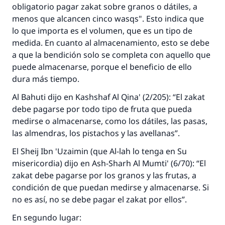
obligatorio pagar
zakat
sobre granos o dátiles, a
menos que alcancen cinco
wasqs
". Esto indica que
lo que importa es el volumen, que es un tipo de
medida. En cuanto al almacenamiento, esto se debe
a que la bendición solo se completa con aquello que
puede almacenarse, porque el beneficio de ello
dura más tiempo.
Al Bahuti dijo en
Kashshaf Al Qina'
(2/205): “El
zakat
debe pagarse por todo tipo de fruta que pueda
medirse o almacenarse, como los dátiles, las pasas,
las almendras, los pistachos y las avellanas”.
El
Sheij
Ibn 'Uzaimin (que Al-lah lo tenga en Su
misericordia) dijo en
Ash-Sharh Al Mumti'
(6/70): “El
zakat
debe pagarse por los granos y las frutas, a
condición de que puedan medirse y almacenarse. Si
no es así, no se debe pagar el
zakat por ellos
”.
En segundo lugar:
La respuesta no. 110845 salvó un