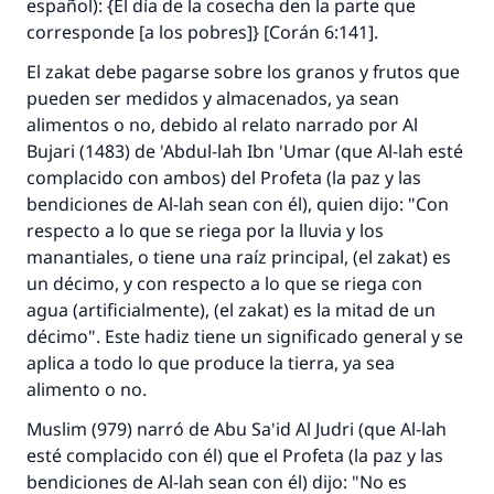
español): {El día de la cosecha den la parte que
corresponde [a los pobres]} [Corán 6:141].
El
zakat
debe pagarse sobre los granos y frutos que
pueden ser medidos y almacenados, ya sean
alimentos o no, debido al relato narrado por Al
Bujari (1483) de 'Abdul-lah Ibn 'Umar (que Al-lah esté
complacido con ambos) del Profeta (la paz y las
bendiciones de Al-lah sean con él), quien dijo: "Con
respecto a lo que se riega por la lluvia y los
manantiales, o tiene una raíz principal, (el
zakat
) es
un décimo, y con respecto a lo que se riega con
agua (artificialmente), (el
zakat
) es la mitad de un
décimo". Este
hadiz
tiene un significado general y se
aplica a todo lo que produce la tierra, ya sea
alimento o no.
Muslim (979) narró de Abu Sa'id Al Judri (que Al-lah
esté complacido con él) que el Profeta (la paz y las
bendiciones de Al-lah sean con él) dijo: "No es