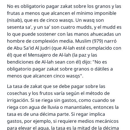
No es obligatorio pagar
zakat
sobre los granos y las
matrimonio.
frutas a menos que alcancen el mínimo imponible
(
nisab
), que es de cinco
wasqs
. Un
wasq
son
Desde la Q hasta la A, su contribución ayuda a
sesenta
sa'
, y un
sa'
son cuatro
mudds
, y el
mudd
es
IslamQA.
lo que puede sostener con las manos ahuecadas un
Profeta ﷺ dijo:
hombre de complexión media. Muslim (979) narró
"Una persona que orienta a otros a hacer el
de Abu Sa'id Al Judri (que Al-lah esté complacido con
bien obtendrá la misma recompensa que
él) que el Mensajero de Al-lah (la paz y las
aquellos que lo realicen."
bendiciones de Al-lah sean con él) dijo: "No es
obligatorio pagar
zakat
sobre granos o dátiles a
(MUSLIM, 1893)
menos que alcancen cinco
wasqs
".
La tasa de
zakat
que se debe pagar sobre las
Contribuir
cosechas y los frutos varía según el método de
irrigación. Si se riega sin gastos, como cuando se
riega con agua de lluvia o manantiales, entonces la
tasa es de una décima parte. Si regar implica
gastos, por ejemplo, si requiere medios mecánicos
para elevar el agua, la tasa es la mitad de la décima