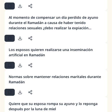
matrimonio.
Al momento de compensar un día perdido de ayuno
Desde la Q hasta la A, su contribución ayuda a
durante el Ramadán a causa de haber tenido
IslamQA.
relaciones sexuales ¿debo realizar la expiación
Profeta ﷺ dijo:
apropiada?
"Una persona que orienta a otros a hacer el
bien obtendrá la misma recompensa que
aquellos que lo realicen."
Los esposos quieren realizarse una inseminación
artificial en Ramadán
(MUSLIM, 1893)
Contribuir
Normas sobre mantener relaciones maritales durante
Ramadán
Quiere que su esposa rompa su ayuno y lo reponga
después por la luna de miel