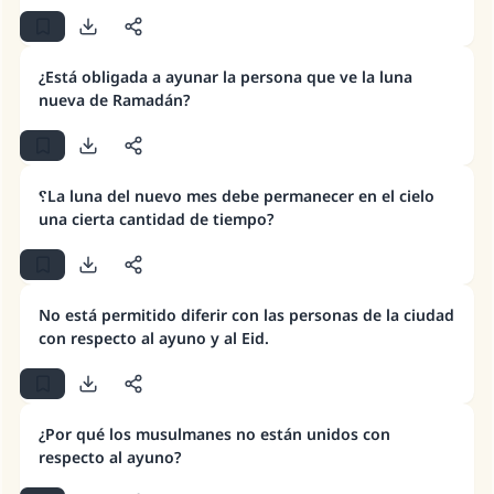
matrimonio.
Desde la Q hasta la A, su contribución ayuda a
¿Está obligada a ayunar la persona que ve la luna
IslamQA.
nueva de Ramadán?
Profeta ﷺ dijo:
"Una persona que orienta a otros a hacer el
bien obtendrá la misma recompensa que
؟La luna del nuevo mes debe permanecer en el cielo
aquellos que lo realicen."
una cierta cantidad de tiempo?
(MUSLIM, 1893)
No está permitido diferir con las personas de la ciudad
Contribuir
con respecto al ayuno y al Eid.
¿Por qué los musulmanes no están unidos con
respecto al ayuno?