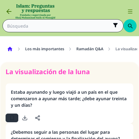
Los más importantes
Ramadán Q&A
La visualizac
La visualización de la luna
Estaba ayunando y luego viajó a un país en el que
comenzaron a ayunar más tarde; ¿debe ayunar treinta
y un días?
¿Debemos seguir a las personas del lugar para
determinar el comienzo y la finalización del ayuno?