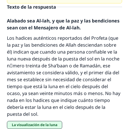
Texto de la respuesta
Alabado sea Al-lah, y que la paz y las bendiciones
sean con el Mensajero de Al-lah.
Los hadices auténticos reportados del Profeta (que
la paz y las bendiciones de Allah desciendan sobre
él) indican que cuando una persona confiable ve la
La respuesta no. 110845 salvó un
luna nueva después de la puesta del sol en la noche
nْmero treinta de Sha’baan o de Ramadán, ese
matrimonio.
avistamiento se considera válido, y el primer día del
mes se establece sin necesidad de considerar el
Desde la Q hasta la A, su contribución ayuda a
IslamQA.
tiempo que está la luna en el cielo después del
ocaso, ya sean veinte minutos más o menos. No hay
Profeta ﷺ dijo:
nada en los hadices que indique cuánto tiempo
"Una persona que orienta a otros a hacer el
debería estar la luna en el cielo después de la
bien obtendrá la misma recompensa que
puesta del sol.
aquellos que lo realicen."
(MUSLIM, 1893)
La visualización de la luna