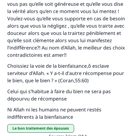
vous pas qu’elle soit généreuse et qu’elle vous dise
la vérité alors qu’en ce moment vous lui mentez !
Voulez-vous qu’elle vous supporte en cas de besoin
alors que vous la négligez , qu’elle vous trairte avec
douceur alors que vous la trairtez péniblement et
qu’elle soit clémente alors vous lui manifestez
l’indifférence?! Au nom d’Allah, le meilleur des choix
contradictoires est amer!!
Choissiez la voie de la bienfaisance,ô esclave
serviteur d’Allah. « Y a-t-il d'autre récompense pour
le bien, que le bien ? » (Coran,55:60)
Celui qui s
’
habitue
à
faire du bien ne sera pas
d
é
pourvu de r
é
compense
Ni Allah ni les humains ne peuvent rest
é
s
indiff
é
rents
à
la bienfaisance
le bon traitement des épouses