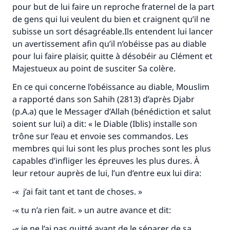
pour but de lui faire un reproche fraternel de la part
(MOUSLIM 1893)
de gens qui lui veulent du bien et craignent qu’il ne
subisse un sort désagréable.Ils entendent lui lancer
un avertissement afin qu’il n’obéisse pas au diable
Soutenez IslamQA
pour lui faire plaisir, quitte à désobéir au Clément et
Majestueux au point de susciter Sa colère.
En ce qui concerne l’obéissance au diable, Mouslim
a rapporté dans son
Sahih
(2813) d’après Djabr
(p.A.a) que le Messager d’Allah (bénédiction et salut
soient sur lui) a dit: « le Diable (Iblis) installe son
trône sur l’eau et envoie ses commandos. Les
membres qui lui sont les plus proches sont les plus
capables d’infliger les épreuves les plus dures. À
leur retour auprès de lui, l’un d’entre eux lui dira:
-« j’ai fait tant et tant de choses. »
-« tu n’a rien fait. » un autre avance et dit:
-« je ne l’ai pas quitté avant de le séparer de sa