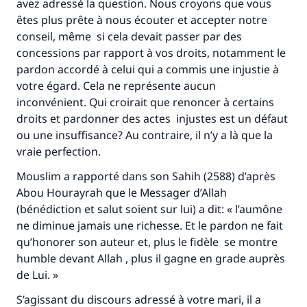
avez adressé la question. Nous croyons que vous
êtes plus prête à nous écouter et accepter notre
conseil, même si cela devait passer par des
concessions par rapport à vos droits, notamment le
pardon accordé à celui qui a commis une injustie à
votre égard. Cela ne représente aucun
inconvénient. Qui croirait que renoncer à certains
droits et pardonner des actes injustes est un défaut
ou une insuffisance? Au contraire, il n’y a là que la
vraie perfection.
Faites une différence dans la vie de
Mouslim a rapporté dans son
Sahih
(2588) d’après
Abou Hourayrah que le Messager d’Allah
millions de personnes grâce à votre
(bénédiction et salut soient sur lui) a dit: « l’aumône
contribution
ne diminue jamais une richesse. Et le pardon ne fait
qu’honorer son auteur et, plus le fidèle se montre
Aidez nous à apporter des réponses.
humble devant Allah , plus il gagne en grade auprès
Le Messager d'Allah (Paix sur lui) a dit:
de Lui. »
"Celui qui indique une bonne action obtient la
S’agissant du discours adressé à votre mari, il a
même récompense que celui qui le fait."