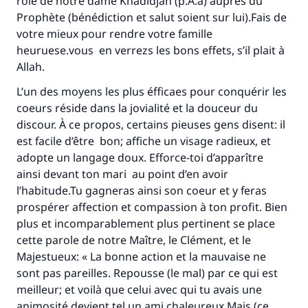
rôle de notre dame Khadidjah (p.A.a) auprès du
Prophète (bénédiction et salut soient sur lui).Fais de
votre mieux pour rendre votre famille
heuruese.vous en verrezs les bons effets, s’il plait à
Allah.
L’un des moyens les plus éfficaes pour conquérir les
coeurs réside dans la jovialité et la douceur du
discour. À ce propos, certains pieuses gens disent: il
est facile d’être bon; affiche un visage radieux, et
adopte un langage doux. Efforce-toi d’apparître
ainsi devant ton mari au point d’en avoir
l’habitude.Tu gagneras ainsi son coeur et y feras
prospérer affection et compassion à ton profit. Bien
plus et incomparablement plus pertinent se place
cette parole de notre Maître, le Clément, et le
Majestueux: « La bonne action et la mauvaise ne
sont pas pareilles. Repousse (le mal) par ce qui est
meilleur; et voilà que celui avec qui tu avais une
animosité devient tel un ami chaleureux.Mais (ce