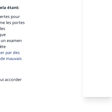
ela étant:
s de
uvertes pour
me les portes
les
 que
r un examen
hète
ense
ner par des
t de mauvais
t
ui accorder