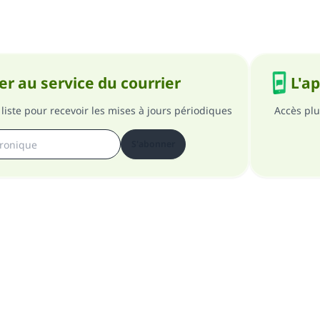
r au service du courrier
L'a
liste pour recevoir les mises à jours périodiques
Accès plu
S'abonner
pos du site
A propos du superviseur général
Politique de confident