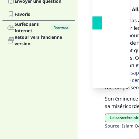
Envoyer une question
Louange à Alla
Favoris
Fai
Il n'en est pas
Surfez sans
encourager les
Nouveau
Internet
de l'enfer pou
Retour vers l'ancienne
empêcher de fr
version
toutcroyant q
de comptes. Ce
"Ce
(Bénédiction et
moyens désappr
augure (de cert
l'accomplissem
Son éminence 
sa miséricorde
Le caractère o
Source
:
Islam 