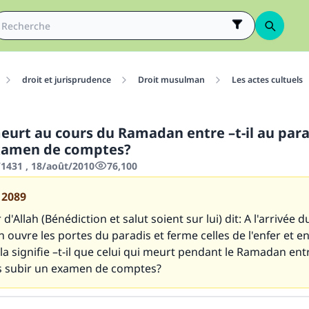
droit et jurisprudence
Droit musulman
Les actes cultuels
meurt au cours du Ramadan entre –t-il au para
examen de comptes?
431 , 18/août/2010
76,100
12089
'Allah (Bénédiction et salut soient sur lui) dit:
A l'arrivée d
ouvre les portes du paradis et ferme celles de l'enfer et e
a signifie –t-il que celui qui meurt pendant le Ramadan ent
s subir un examen de comptes?