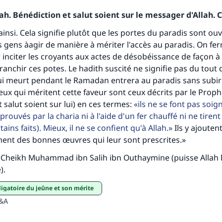
h. Bénédiction et salut soient sur le messager d'Allah. C
tes une différence dans la vie de million
 ainsi. Cela signifie plutôt que les portes du paradis sont o
 gens àagir de manière à mériter l'accès au paradis. On fer
personnes grâce à votre contribution
r inciter les croyants aux actes de désobéissance de façon à 
anchir ces potes. Le hadith suscité ne signifie pas du tout
Aidez nous à apporter des réponses.
ui meurt pendant le Ramadan entrera au paradis sans subi
Le Messager d'Allah (Paix sur lui) a dit:
ux qui méritent cette faveur sont ceux décrits par le Prop
lui qui indique une bonne action obtient la même récomp
 salut soient sur lui) en ces termes:
ils ne se font pas soig
que celui qui le fait."
ouvés par la charia ni à l'aide d'un fer chauffé ni ne tiren
ains faits). Mieux, il ne se confient qu'à Allah.
Ils y ajouten
(MOUSLIM 1893)
ent des bonnes œuvres qui leur sont prescrites.»
Cheikh Muhammad ibn Salih ibn Outhaymine (puisse Allah l
Soutenez IslamQA
).
bligatoire du jeûne et son mérite
Q&A