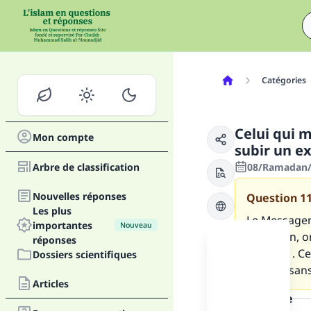
Catégories
Celui qui 
Mon compte
subir un 
Arbre de classification
08/Ramadan/1
Nouvelles réponses
Question
1
Les plus
Le Messager d
importantes
Nouveau
Ramadan, on 
réponses
démons .
Cel
Dossiers scientifiques
paradis san
Articles
la réponse