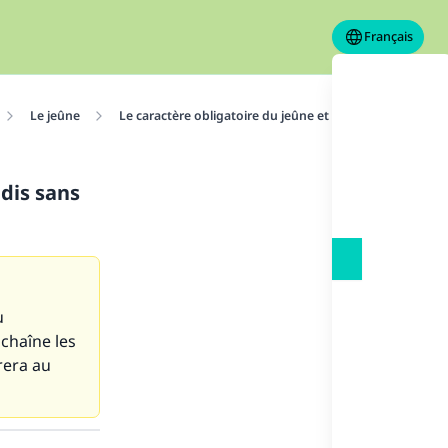
Français
Le jeûne
Le caractère obligatoire du jeûne et son mérite
Ce
dis sans
u
nchaîne les
rera au