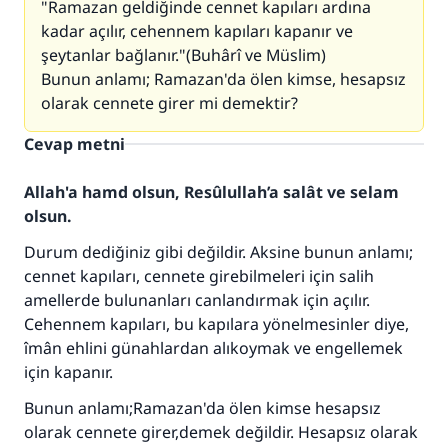
"Ramazan geldiğinde cennet kapıları ardına
kadar açılır, cehennem kapıları kapanır ve
şeytanlar bağlanır."(Buhârî ve Müslim)
Bunun anlamı; Ramazan'da ölen kimse, hesapsız
olarak cennete girer mi demektir?
Cevap metni
Allah'a hamd olsun, Resûlullah’a salât ve selam
olsun.
Durum dediğiniz gibi değildir. Aksine bunun anlamı;
cennet kapıları, cennete girebilmeleri için salih
amellerde bulunanları canlandırmak için açılır.
Cehennem kapıları, bu kapılara yönelmesinler diye,
îmân ehlini günahlardan alıkoymak ve engellemek
için kapanır.
110845 Nolu Cevap, bir evliliği
Bunun anlamı;Ramazan'da ölen kimse hesapsız
kurtardı.
olarak cennete girer,demek değildir. Hesapsız olarak