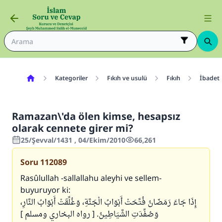
Kategoriler
Fıkıh ve usulü
Fıkıh
İbadetl
Ramazan\'da ölen kimse, hesapsız
olarak cennete girer mi?
25/Şevval/1431 , 04/Ekim/2010
66,261
Soru
112089
Rasûlullah -sallallahu aleyhi ve sellem-
buyuruyor ki:
إِذَا جَاءَ رَمَضَانُ فُتِّحَتْ أَبْوَابُ الْجَنَّةِ، وَغُلِّقَتْ أَبْوَابُ النَّارِ،
وَصُفِّدَتِ الشَّيَاطِينُ.
[ رواه البخاري ومسلم ]