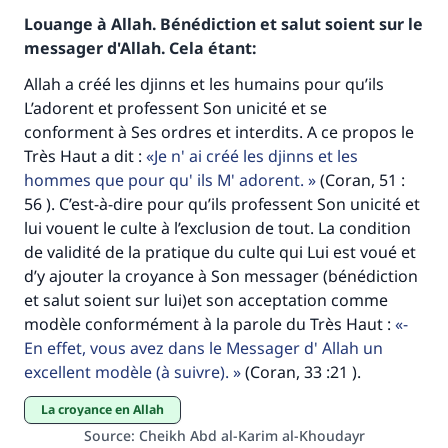
Louange à Allah. Bénédiction et salut soient sur le
messager d'Allah. Cela étant:
Allah a créé les djinns et les humains pour qu’ils
L’adorent et professent Son unicité et se
conforment à Ses ordres et interdits. A ce propos le
Très Haut a dit :
Je n' ai créé les djinns et les
hommes que pour qu' ils M' adorent.
(Coran, 51 :
56 ). C’est-à-dire pour qu’ils professent Son unicité et
Faites une différence dans la vie de
lui vouent le culte à l’exclusion de tout. La condition
de validité de la pratique du culte qui Lui est voué et
millions de personnes grâce à votre
d’y ajouter la croyance à Son messager (bénédiction
contribution
et salut soient sur lui)et son acceptation comme
modèle conformément à la parole du Très Haut :
-
Aidez nous à apporter des réponses.
En effet, vous avez dans le Messager d' Allah un
Le Messager d'Allah (Paix sur lui) a dit:
excellent modèle (à suivre).
(Coran, 33 :21 ).
"Celui qui indique une bonne action obtient la
La croyance en Allah
même récompense que celui qui le fait."
Source
:
Cheikh Abd al-Karim al-Khoudayr