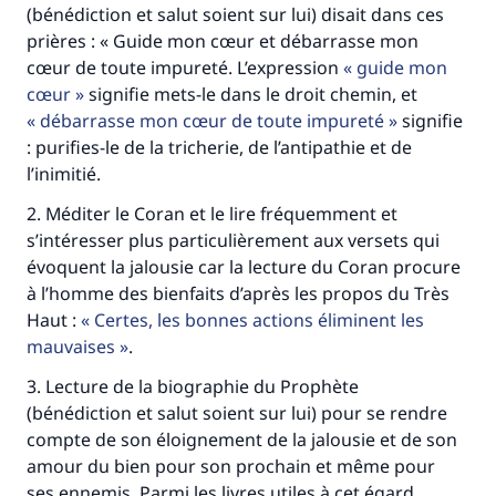
même récompense que celui qui le fait."
(bénédiction et salut soient sur lui) disait dans ces
prières : « Guide mon cœur et débarrasse mon
(MOUSLIM 1893)
cœur de toute impureté. L’expression
guide mon
cœur
signifie mets-le dans le droit chemin, et
débarrasse mon cœur de toute impureté
signifie
Soutenez IslamQA
: purifies-le de la tricherie, de l’antipathie et de
l’inimitié.
2. Méditer le Coran et le lire fréquemment et
s’intéresser plus particulièrement aux versets qui
évoquent la jalousie car la lecture du Coran procure
à l’homme des bienfaits d’après les propos du Très
Haut :
Certes, les bonnes actions éliminent les
mauvaises
.
3. Lecture de la biographie du Prophète
(bénédiction et salut soient sur lui) pour se rendre
compte de son éloignement de la jalousie et de son
amour du bien pour son prochain et même pour
ses ennemis. Parmi les livres utiles à cet égard