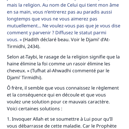
mais la religion. Au nom de Celui qui tient mon âme
en sa main, vous n’entrerez pas au paradis aussi
longtemps que vous ne vous aimerez pas
mutuellement... Ne voulez-vous pas que je vous dise
comment y parvenir ? Diffusez le statut parmi
vous.
(Hadith déclaré beau. Voir le Djami’ d’At-
Tirmidhi, 2434).
Selon at-Taybi, le rasage de la religion signifie que la
haine élimine la foi comme un rasoir élimine les
cheveux. » (Tufhat al-Ahwadhi commenté par le
Faites une différence dans la vie de
Djami’ Tirmidhi).
millions de personnes grâce à votre
Ô frère, il semble que vous connaissez le règlement
contribution
et la conséquence qui en découle et que vous
voulez une solution pour ce mauvais caractère.
Aidez nous à apporter des réponses.
Voici certaines solutions :
Le Messager d'Allah (Paix sur lui) a dit:
1. Invoquer Allah et se soumettre à Lui pour qu’Il
"Celui qui indique une bonne action obtient la
vous débarrasse de cette maladie. Car le Prophète