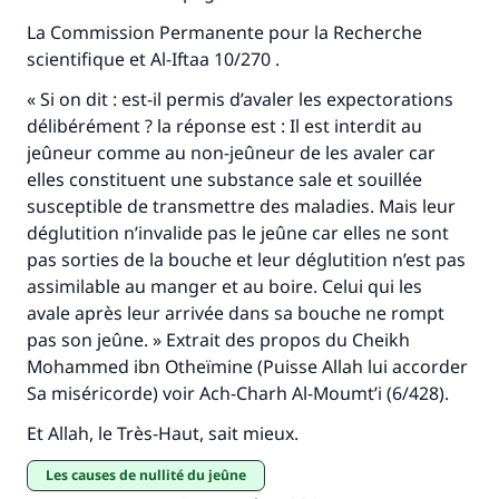
Faites une différence dans la vie de
La Commission Permanente pour la Recherche
scientifique et Al-Iftaa 10/270 .
millions de personnes grâce à votre
« Si on dit : est-il permis d’avaler les expectorations
contribution
délibérément ? la réponse est : Il est interdit au
jeûneur comme au non-jeûneur de les avaler car
Aidez nous à apporter des réponses.
elles constituent une substance sale et souillée
Le Messager d'Allah (Paix sur lui) a dit:
susceptible de transmettre des maladies. Mais leur
"Celui qui indique une bonne action obtient la
déglutition n’invalide pas le jeûne car elles ne sont
même récompense que celui qui le fait."
pas sorties de la bouche et leur déglutition n’est pas
assimilable au manger et au boire. Celui qui les
(MOUSLIM 1893)
avale après leur arrivée dans sa bouche ne rompt
pas son jeûne. » Extrait des propos du Cheikh
Mohammed ibn Otheïmine (Puisse Allah lui accorder
Soutenez IslamQA
Sa miséricorde) voir Ach-Charh Al-Moumt’i (6/428).
Et Allah, le Très-Haut, sait mieux.
Les causes de nullité du jeûne