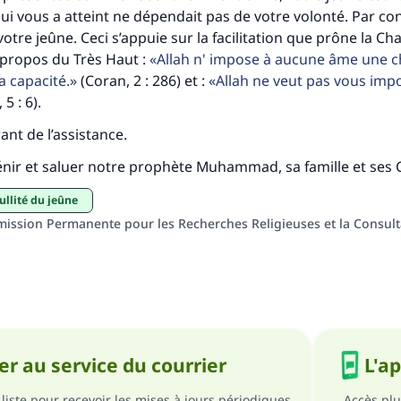
ui vous a atteint ne dépendait pas de votre volonté. Par co
personnes grâce à votre contribution
 votre jeûne. Ceci s’appuie sur la facilitation que prône la 
s propos du Très Haut :
Allah n' impose à aucune âme une 
Aidez nous à apporter des réponses.
a capacité.
(Coran, 2 : 286) et :
Allah ne veut pas vous imp
Le Messager d'Allah (Paix sur lui) a dit:
5 : 6).
lui qui indique une bonne action obtient la même récomp
rant de l’assistance.
que celui qui le fait."
bénir et saluer notre prophète Muhammad, sa famille et se
(MOUSLIM 1893)
nullité du jeûne
ission Permanente pour les Recherches Religieuses et la Consul
Soutenez IslamQA
r au service du courrier
L'a
liste pour recevoir les mises à jours périodiques
Accès plu