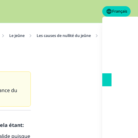
Français
Le jeûne
Les causes de nullité du jeûne
Il a subi une hémo
vance du
ela étant:
s de
valide puisque