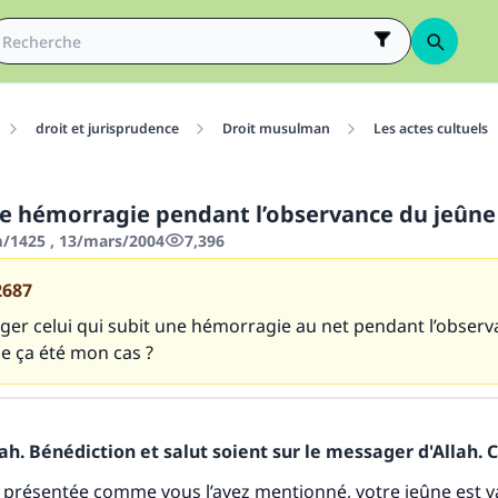
droit et jurisprudence
Droit musulman
Les actes cultuels
une hémorragie pendant l’observance du jeûne
/1425 , 13/mars/2004
7,396
2687
er celui qui subit une hémorragie au net pendant l’obser
 ça été mon cas ?
h. Bénédiction et salut soient sur le messager d'Allah. C
tes une différence dans la vie de million
’est présentée comme vous l’avez mentionné, votre jeûne est 