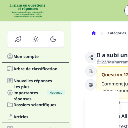
Catégories
Il a subi 
Mon compte
22/Muharram
Arbre de classification
Question
1
Nouvelles réponses
Comment jug
Les plus
jeûne comme
importantes
Nouveau
réponses
la réponse
Dossiers scientifiques
Louange à Alla
Articles
Fai
Si l’affaire s