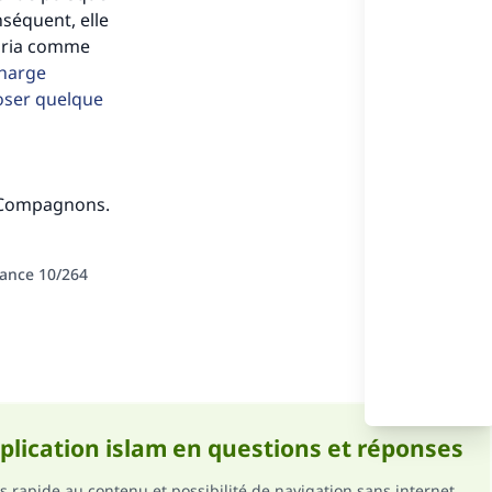
nséquent, elle
Charia comme
charge
oser quelque
ense
s Compagnons.
tance 10/264
pplication islam en questions et réponses
s rapide au contenu et possibilité de navigation sans internet