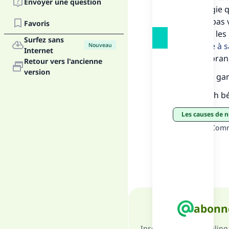
Envoyer une question
l’hémorragie q
n’invalide pas
Favoris
l’indiquent le
Surfez sans
supérieure à s
Nouveau
Internet
gêne..
(Coran, 
Retour vers l'ancienne
"Ce
version
Allah est le ga
Puisse Allah 
Les causes de 
Source
:
La Comm
abonne
Inscrivez vous au mailing 