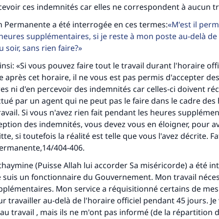
evoir ces indemnités car elles ne correspondent à aucun tra
 Permanente a été interrogée en ces termes:
M'est il perm
heures supplémentaires, si je reste à mon poste au-delà de 
u soir, sans rien faire?
insi: «Si vous pouvez faire tout le travail durant l'horaire offi
re après cet horaire, il ne vous est pas permis d'accepter de
s ni d'en percevoir des indemnités car celles-ci doivent 
ectué par un agent qui ne peut pas le faire dans le cadre des
avail. Si vous n'avez rien fait pendant les heures supplémen
rception des indemnités, vous devez vous en éloigner, pour av
te, si toutefois la réalité est telle que vous l'avez décrite. F
ermanente,14/404-406.
haymine (Puisse Allah lui accorder Sa miséricorde) a été in
e suis un fonctionnaire du Gouvernement. Mon travail néces
plémentaires. Mon service a réquisitionné certains de mes
tes une différence dans la vie de million
ravailler au-delà de l'horaire officiel pendant 45 jours. Je v
personnes grâce à votre contribution
au travail , mais ils ne m'ont pas informé (de la répartition