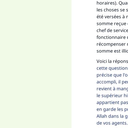
horaires). Quan
les choses se 
été versées à 
somme reçue es
"Ce
chef de servic
fonctionnaire 
récompenser mo
somme est illic
Voici la répon
cette question 
précise que l'
accompli, il p
revient à mang
le supérieur hi
appartient pas
en garde les pr
Allah dans la 
de vos agents. 