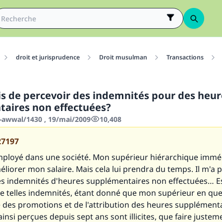
droit et jurisprudence
Droit musulman
Transactions
mis de percevoir des indemnités pour des heur
aires non effectuées?
-awwal/1430 , 19/mai/2009
10,408
27197
employé dans une société. Mon supérieur hiérarchique immé
liorer mon salaire. Mais cela lui prendra du temps. Il m'a
s indemnités d'heures supplémentaires non effectuées… Est 
e telles indemnités, étant donné que mon supérieur en ques
des promotions et de l'attribution des heures supplémentai
insi perçues depuis sept ans sont illicites, que faire justem