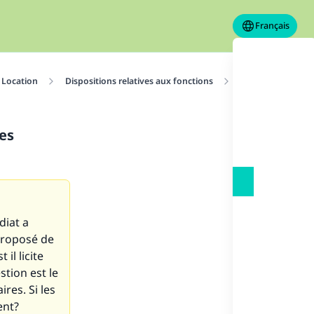
Français
Location
Dispositions relatives aux fonctions
Est il permis de 
es
diat a
 proposé de
il licite
tion est le
res. Si les
ent?