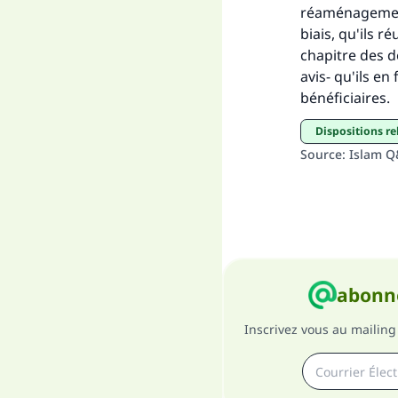
réaménagements
biais, qu'ils r
chapitre des dé
avis- qu'ils e
bénéficiaires.
Dispositions r
Source
:
Islam 
abonne
Inscrivez vous au mailing 