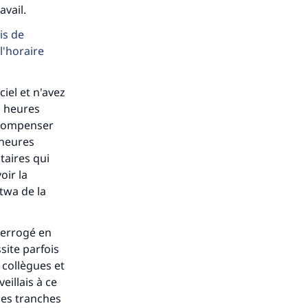
vail.
is de
l'horaire
ciel et n'avez
s heures
récompenser
 heures
taires qui
oir la
atwa de la
terrogé en
site parfois
 collègues et
s de
eillais à ce
 des tranches