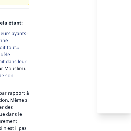
ela étant:
leurs ayants-
onne
oit tout.
idèle
ait dans leur
ar Mouslim).
de son
par rapport à
tion. Même si
er des
que dans le
purement
i n'est il pas