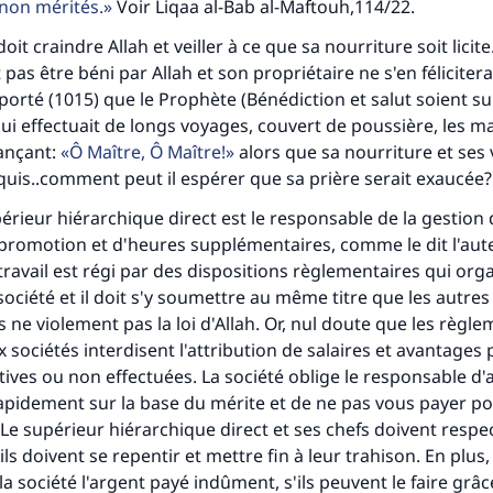
 non mérités.
Voir Liqaa al-Bab al-Maftouh,114/22.
t craindre Allah et veiller à ce que sa nourriture soit licite
pas être béni par Allah et son propriétaire ne s'en félicitera
orté (1015) que le Prophète (Bénédiction et salut soient sur 
 effectuait de longs voyages, couvert de poussière, les m
lançant:
Ô Maître, Ô Maître!
alors que sa nourriture et ses
quis..comment peut il espérer que sa prière serait exaucée?
érieur hiérarchique direct est le responsable de la gestion
romotion et d'heures supplémentaires, comme le dit l'aute
travail est régi par des dispositions règlementaires qui orga
 société et il doit s'y soumettre au même titre que les autres
s ne violement pas la loi d'Allah. Or, nul doute que les règl
x sociétés interdisent l'attribution de salaires et avantages
ctives ou non effectuées. La société oblige le responsable 
rapidement sur la base du mérite et de ne pas vous payer po
Le supérieur hiérarchique direct et ses chefs doivent respect
,ils doivent se repentir et mettre fin à leur trahison. En plus,
a société l'argent payé indûment, s'ils peuvent le faire grâc