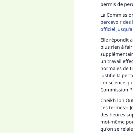
permis de perc
La Commission
percevoir des 
officiel jusqu'a
Elle répondit a
plus rien à fai
supplémentaire
un travail eff
normales de tr
justifie la pe
conscience quit
Commission P
Cheikh Ibn Out
ces termes:« J
des heures sup
Fai
moi-même pour t
qu'on se relaie