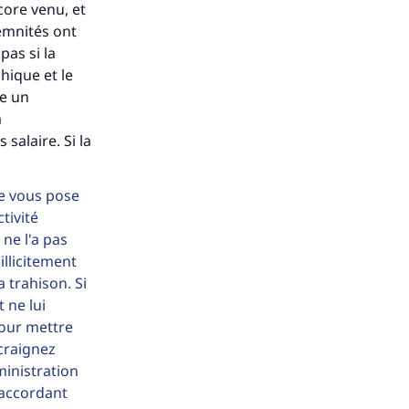
ncore venu, et
demnités ont
pas si la
hique et le
ense
me un
à
salaire. Si la
je vous pose
tivité
ne l'a pas
illicitement
 trahison. Si
 ne lui
pour mettre
 craignez
ministration
n accordant