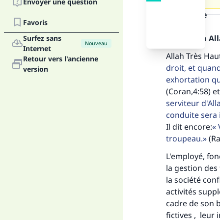
Envoyer une question
la réponse
Favoris
Louange à Alla
Surfez sans
Nouveau
Internet
Allah Très Haut
Retour vers l'ancienne
droit, et quan
version
exhortation qu'
(Coran,4:58) et
serviteur d'Al
conduite sera 
Il dit encore:
V
troupeau.
(Ra
L'employé, fon
la gestion des
la société con
activités suppl
cadre de son b
fictives , leur