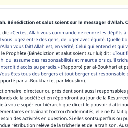
h. Bénédiction et salut soient sur le messager d'Allah. C
 dit:
Certes, Allah vous commande de rendre les dépôts à 
d vous jugez entre des gens, de juger avec équité. Quelle b
Allah vous fait! Allah est, en vérité, Celui qui entend et qui v
 le Prophète (Bénédiction et salut soient sur lui) dit :
Tout f
lah qui assume des responsabilités et meurt alors qu'il trich
interdit d'accès au paradis.
(Rapporté par al-Boukhari et p
ous êtes tous des bergers et tout berger est responsable 
pporté par al-Boukhari et par Mouslim).
ctionnaire, directeur ou président sont aussi responsables 
 fonds de la société et en répondront au jour de la Résurrec
fie à votre supérieur hiérarchique direct le pouvoir d'attribu
émentaires entraînant l'octroi d'indemnités, elle ne l'a fait 
esoin des activités en question. Si elles sontsuperflus ou 
 indue rétribution relève de la tricherie et de la trahison. Auss