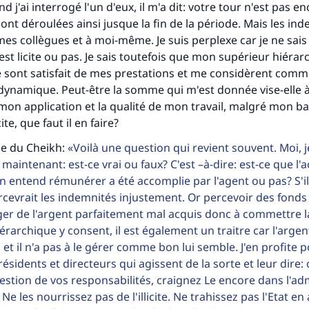
d j'ai interrogé l'un d'eux, il m'a dit: votre tour n'est pas e
Aidez nous à apporter des réponses.
sont déroulées ainsi jusque la fin de la période. Mais les in
mes collègues et à moi-même. Je suis perplexe car je ne sais 
Le Messager d'Allah (Paix sur lui) a dit:
t licite ou pas. Je sais toutefois que mon supérieur hiérarc
lui qui indique une bonne action obtient la même récomp
e sont satisfait de mes prestations et me considèrent com
que celui qui le fait."
dynamique. Peut-être la somme qui m'est donnée vise-elle 
(MOUSLIM 1893)
n application et la qualité de mon travail, malgré mon bas 
ite, que faut il en faire?
se du Cheikh:
Voilà une question qui revient souvent. Moi, 
Soutenez IslamQA
maintenant: est-ce vrai ou faux? C'est –à-dire: est-ce que l'ac
on entend rémunérer a été accomplie par l'agent ou pas? S'il 
ercevrait les indemnités injustement. Or percevoir des fonds 
er de l'argent parfaitement mal acquis donc à commettre la
érarchique y consent, il est également un traitre car l'argent
 et il n'a pas à le gérer comme bon lui semble. J'en profite 
ésidents et directeurs qui agissent de la sorte et leur dire:
gestion de vos responsabilités, craignez Le encore dans l'ad
Ne les nourrissez pas de l'illicite. Ne trahissez pas l'Etat e