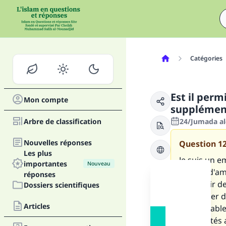
Catégories
Est il per
Mon compte
supplément
Arbre de classification
24/Jumada al
Nouvelles réponses
Question
1
Les plus
Je suis un 
importantes
Nouveau
promis d'amé
réponses
percevoir de
Dossiers scientifiques
d'accepter d
Articles
responsable 
indemnités a