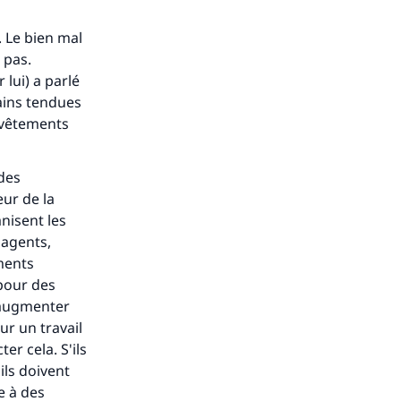
. Le bien mal
 pas.
lui) a parlé
ains tendues
 vêtements
 des
ur de la
nisent les
 agents,
ements
 pour des
d'augmenter
ur un travail
er cela. S'ils
 ils doivent
e à des