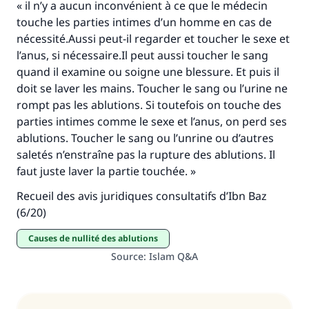
« il n’y a aucun inconvénient à ce que le médecin
touche les parties intimes d’un homme en cas de
nécessité.Aussi peut-il regarder et toucher le sexe et
Faites une différence dans la vie de
l’anus, si nécessaire.Il peut aussi toucher le sang
millions de personnes grâce à votre
quand il examine ou soigne une blessure. Et puis il
doit se laver les mains. Toucher le sang ou l’urine ne
contribution
rompt pas les ablutions. Si toutefois on touche des
parties intimes comme le sexe et l’anus, on perd ses
Aidez nous à apporter des réponses.
ablutions. Toucher le sang ou l’unrine ou d’autres
Le Messager d'Allah (Paix sur lui) a dit:
saletés n’enstraîne pas la rupture des ablutions. Il
"Celui qui indique une bonne action obtient la
faut juste laver la partie touchée. »
même récompense que celui qui le fait."
Recueil des avis juridiques consultatifs d’Ibn Baz
(MOUSLIM 1893)
(6/20)
causes de nullité des ablutions
Soutenez IslamQA
Source
:
Islam Q&A