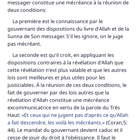
messager constitue une mécréance à la réunion de
deux conditions:
La première est le connaissance par le
gouvernant des dispositions du livre d'Allah et de la
Sunna de Son messager. S'il les ignore, on le juge
pas mécréant.
La seconde est qu'il croit, en appliquant les
dispositions contraires à la révélation d'Allah que
cette révélation n'est plus valable et que les autres
Faites une différence dans la vie de
lois sont meilleures et plus utiles pour les
justiciables. À la réunion de ces deux conditions, le
millions de personnes grâce à votre
fait de gouverner par des lois autres que la
contribution
révélation d'Allah constitue une mécréance
excommunicatrice en vertu de la parole du Très
Aidez nous à apporter des réponses.
Haut:
Et ceux qui ne jugent pas d'après ce qu'Allah
Le Messager d'Allah (Paix sur lui) a dit:
a fait descendre, les voilà les mécréants.
(Coran,5:
"Celui qui indique une bonne action obtient la
44). Le mandat du gouvernant devient caduc et il
même récompense que celui qui le fait."
cesse de jouir du droit à l'obéissance. Il faut le