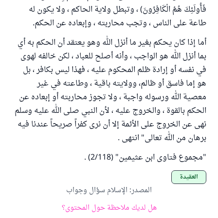
فَأُولَئِكَ هُمُ الْكَافِرُونَ) ، وتبطل ولاية الحاكم ، ولا يكون له
طاعة على الناس ، وتجب محاربته ، وإبعاده عن الحكم.
أما إذا كان يحكم بغير ما أنزل الله وهو يعتقد أن الحكم به أي
بما أنزل الله هو الواجب ، وأنه أصلح للعباد ، لكن خالفه لهوى
في نفسه أو إرادة ظلم المحكوم عليه ، فهذا ليس بكافر ، بل
هو إما فاسق أو ظالم، وولايته باقية ، وطاعته في غير
معصية الله ورسوله واجبة ، ولا تجوز محاربته أو إبعاده عن
الحكم بالقوة ، والخروج عليه ، لأن النبي صلى الله عليه وسلم
نهى عن الخروج على الأئمة إلا أن نرى كفراً صريحاً عندنا فيه
برهان من الله تعالى" انتهى .
"مجموع فتاوى ابن عثيمين" (2/118) .
العقيدة
المصدر
:
الإسلام سؤال وجواب
هل لديك ملاحظة حول المحتوى؟