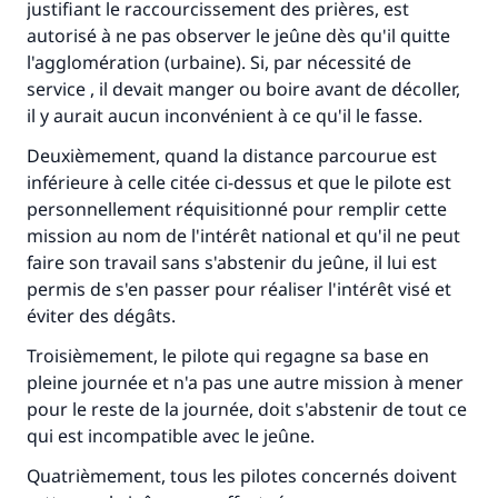
justifiant le raccourcissement des prières, est
autorisé à ne pas observer le jeûne dès qu'il quitte
l'agglomération (urbaine). Si, par nécessité de
service , il devait manger ou boire avant de décoller,
il y aurait aucun inconvénient à ce qu'il le fasse.
Deuxièmement, quand la distance parcourue est
inférieure à celle citée ci-dessus et que le pilote est
Faites une différence dans la vie de
personnellement réquisitionné pour remplir cette
millions de personnes grâce à votre
mission au nom de l'intérêt national et qu'il ne peut
faire son travail sans s'abstenir du jeûne, il lui est
contribution
permis de s'en passer pour réaliser l'intérêt visé et
éviter des dégâts.
Aidez nous à apporter des réponses.
Troisièmement, le pilote qui regagne sa base en
Le Messager d'Allah (Paix sur lui) a dit:
pleine journée et n'a pas une autre mission à mener
"Celui qui indique une bonne action obtient la
pour le reste de la journée, doit s'abstenir de tout ce
même récompense que celui qui le fait."
qui est incompatible avec le jeûne.
(MOUSLIM 1893)
Quatrièmement, tous les pilotes concernés doivent