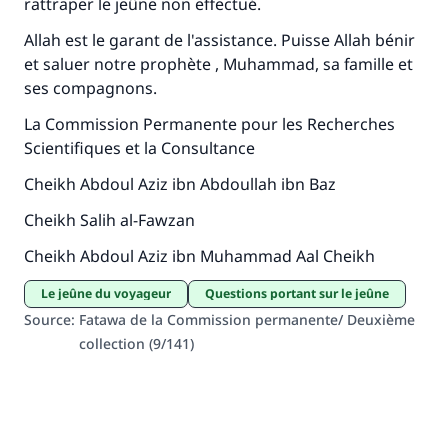
rattraper le jeûne non effectué.
Soutenez IslamQA
Allah est le garant de l'assistance. Puisse Allah bénir
et saluer notre prophète , Muhammad, sa famille et
ses compagnons.
La Commission Permanente pour les Recherches
Scientifiques et la Consultance
Cheikh Abdoul Aziz ibn Abdoullah ibn Baz
Cheikh Salih al-Fawzan
Cheikh Abdoul Aziz ibn Muhammad Aal Cheikh
Le jeûne du voyageur
Questions portant sur le jeûne
Source
:
Fatawa de la Commission permanente/ Deuxième
collection (9/141)