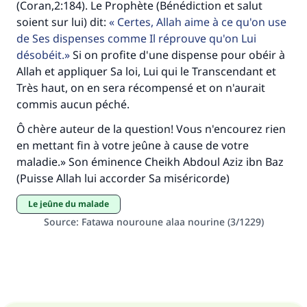
(Coran,2:184). Le Prophète (Bénédiction et salut
contribution
soient sur lui) dit:
Certes, Allah aime à ce qu'on use
de Ses dispenses comme Il réprouve qu'on Lui
Aidez nous à apporter des réponses.
désobéit.
Si on profite d'une dispense pour obéir à
Le Messager d'Allah (Paix sur lui) a dit:
Allah et appliquer Sa loi, Lui qui le Transcendant et
"Celui qui indique une bonne action obtient la
Très haut, on en sera récompensé et on n'aurait
même récompense que celui qui le fait."
commis aucun péché.
(MOUSLIM 1893)
Ô chère auteur de la question! Vous n'encourez rien
en mettant fin à votre jeûne à cause de votre
maladie.» Son éminence Cheikh Abdoul Aziz ibn Baz
Soutenez IslamQA
(Puisse Allah lui accorder Sa miséricorde)
Le jeûne du malade
Source
:
Fatawa nouroune alaa nourine (3/1229)