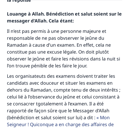
la réponse
Louange à Allah. Bénédiction et salut soient sur le
messager d'Allah. Cela étant:
Il n’est pas permis à une personne majeure et
responsable de ne pas obvserver le jeûne du
Ramadan à cause d’un examen. En effet, cela ne
constitue pas une excuse légale. On doit plutôt
observer le jeûne et faire les révisions dans la nuit si
l’on trouve pénible de les faire le jour.
Les organisateuts des examens doivent traiter les
candidats avec douceur et situer les examens en
dehors du Ramadan, compte tenu de deux intérêts ;
celui lié à l’observance du jeûne et celui consistant à
se consacrer tgotalement à l’examen. Il a été
Faites une différence dans la vie de
rapporté de façon sûre que le Messager d’Allah
millions de personnes grâce à votre
(bénédiction et salut soient sur lui) a dit :
Mon
Seigneur ! Quiconque a en charge des affaires de
contribution