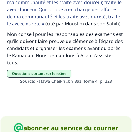
ma communauté et les traite avec douceur, traite-le
avec douceur. Quiconque a en charge des affaires
Aidez nous à apporter des réponses.
de ma communauté et les traite avec dureté, traite-
Le Messager d'Allah (Paix sur lui) a dit:
le avcec dureté
(cité par Mouslim dans son Sahih)
"Celui qui indique une bonne action obtient la
même récompense que celui qui le fait."
Mon conseil pour les responsables des examens est
qu’ils doivent faire preuve de clémence à l’égard des
(MOUSLIM 1893)
candidats et organiser les examens avant ou après
le Ramadan. Nous demandons à Allah d’assister
tous.
Soutenez IslamQA
Questions portant sur le jeûne
Source
:
Fatawa Cheikh Ibn Baz, tome 4, p. 223
abonner au service du courrier