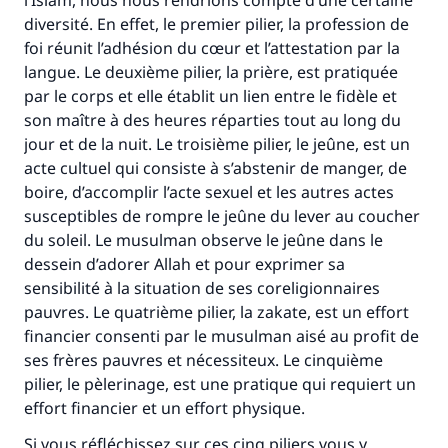
l’Islam, nous nous rendrions compte d’une certaine
Faites une différence dans la vie de
diversité. En effet, le premier pilier, la profession de
millions de personnes grâce à votre
foi réunit l’adhésion du cœur et l’attestation par la
langue. Le deuxième pilier, la prière, est pratiquée
contribution
par le corps et elle établit un lien entre le fidèle et
son maître à des heures réparties tout au long du
Aidez nous à apporter des réponses.
jour et de la nuit. Le troisième pilier, le jeûne, est un
Le Messager d'Allah (Paix sur lui) a dit:
acte cultuel qui consiste à s’abstenir de manger, de
"Celui qui indique une bonne action obtient la
boire, d’accomplir l’acte sexuel et les autres actes
même récompense que celui qui le fait."
susceptibles de rompre le jeûne du lever au coucher
(MOUSLIM 1893)
du soleil. Le musulman observe le jeûne dans le
dessein d’adorer Allah et pour exprimer sa
sensibilité à la situation de ses coreligionnaires
Soutenez IslamQA
pauvres. Le quatrième pilier, la zakate, est un effort
financier consenti par le musulman aisé au profit de
ses frères pauvres et nécessiteux. Le cinquième
pilier, le pèlerinage, est une pratique qui requiert un
effort financier et un effort physique.
Si vous réfléchissez sur ces cinq piliers vous y