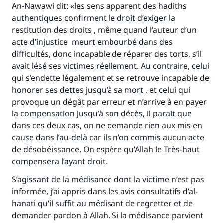
An-Nawawi dit: «les sens apparent des hadiths
authentiques confirment le droit d’exiger la
Faites une différence dans la vie de
restitution des droits , même quand l’auteur d’un
acte d’injustice meurt embourbé dans des
millions de personnes grâce à votre
difficultés, donc incapable de réparer des torts, s’il
contribution
avait lésé ses victimes réellement. Au contraire, celui
qui s’endette légalement et se retrouve incapable de
Aidez nous à apporter des réponses.
honorer ses dettes jusqu’à sa mort , et celui qui
provoque un dégât par erreur et n’arrive à en payer
Le Messager d'Allah (Paix sur lui) a dit:
la compensation jusqu’à son décès, il parait que
"Celui qui indique une bonne action obtient la
dans ces deux cas, on ne demande rien aux mis en
même récompense que celui qui le fait."
cause dans l’au-delà car ils n’on commis aucun acte
(MOUSLIM 1893)
de désobéissance. On espère qu’Allah le Très-haut
compensera l’ayant droit.
S’agissant de la médisance dont la victime n’est pas
Soutenez IslamQA
informée, j’ai appris dans les avis consultatifs d’al-
hanati qu’il suffit au médisant de regretter et de
demander pardon à Allah. Si la médisance parvient