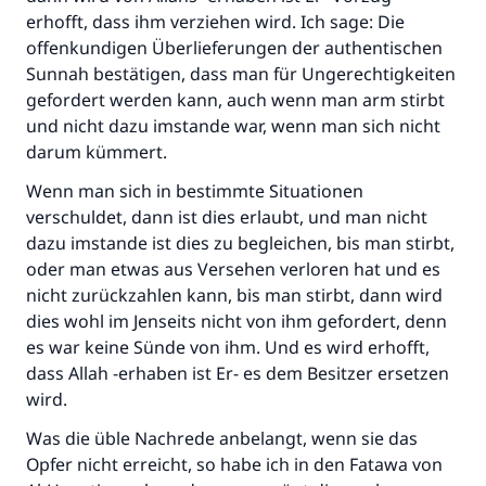
erhofft, dass ihm verziehen wird. Ich sage: Die
Der Prophet -Allahs Segen und Frieden auf
offenkundigen Überlieferungen der authentischen
ihm- sagte:
Sunnah bestätigen, dass man für Ungerechtigkeiten
"Wer zum Guten aufruft, hat den Lohn
gefordert werden kann, auch wenn man arm stirbt
desjenigen, der sie durchführt."
und nicht dazu imstande war, wenn man sich nicht
(MUSLIM 1893)
darum kümmert.
Wenn man sich in bestimmte Situationen
verschuldet, dann ist dies erlaubt, und man nicht
Beitrag dazu
dazu imstande ist dies zu begleichen, bis man stirbt,
oder man etwas aus Versehen verloren hat und es
nicht zurückzahlen kann, bis man stirbt, dann wird
dies wohl im Jenseits nicht von ihm gefordert, denn
es war keine Sünde von ihm. Und es wird erhofft,
dass Allah -erhaben ist Er- es dem Besitzer ersetzen
wird.
Was die üble Nachrede anbelangt, wenn sie das
Opfer nicht erreicht, so habe ich in den Fatawa von