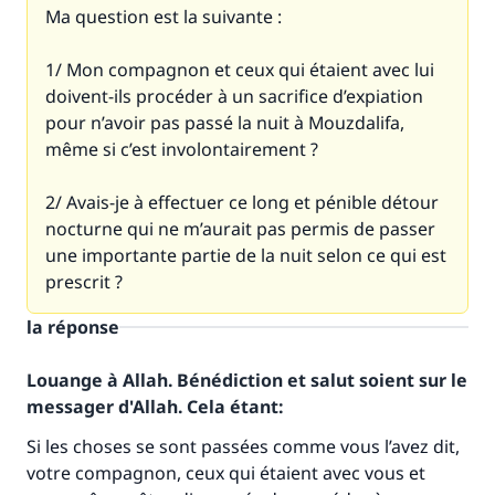
Ma question est la suivante :
1/ Mon compagnon et ceux qui étaient avec lui
doivent-ils procéder à un sacrifice d’expiation
pour n’avoir pas passé la nuit à Mouzdalifa,
même si c’est involontairement ?
2/ Avais-je à effectuer ce long et pénible détour
nocturne qui ne m’aurait pas permis de passer
une importante partie de la nuit selon ce qui est
prescrit ?
la réponse
Louange à Allah. Bénédiction et salut soient sur le
Faites une différence dans la vie de
messager d'Allah. Cela étant:
millions de personnes grâce à votre
Si les choses se sont passées comme vous l’avez dit,
contribution
votre compagnon, ceux qui étaient avec vous et