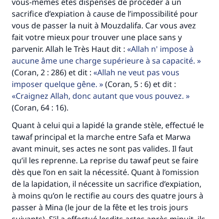
vous-mêmes êtes dispensés de procéder à un
Aidez nous à apporter des réponses.
sacrifice d’expiation à cause de l’impossibilité pour
Le Messager d'Allah (Paix sur lui) a dit:
vous de passer la nuit à Mouzdalifa. Car vous avez
"Celui qui indique une bonne action obtient la
fait votre mieux pour trouver une place sans y
même récompense que celui qui le fait."
parvenir. Allah le Très Haut dit :
Allah n' impose à
aucune âme une charge supérieure à sa capacité.
(MOUSLIM 1893)
(Coran, 2 : 286) et dit :
Allah ne veut pas vous
imposer quelque gêne.
(Coran, 5 : 6) et dit :
Craignez Allah, donc autant que vous pouvez.
Soutenez IslamQA
(Coran, 64 : 16).
Quant à celui qui a lapidé la grande stèle, effectué le
tawaf principal et la marche entre Safa et Marwa
avant minuit, ses actes ne sont pas valides. Il faut
qu’il les reprenne. La reprise du tawaf peut se faire
dès que l’on en sait la nécessité. Quant à l’omission
de la lapidation, il nécessite un sacrifice d’expiation,
à moins qu’on le rectifie au cours des quatre jours à
passer à Mina (le jour de la fête et les trois jours