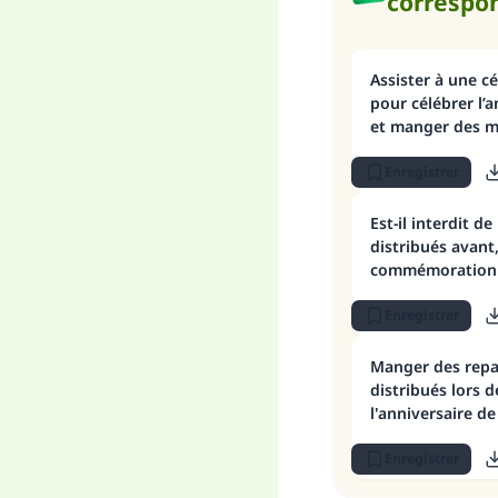
correspo
Assister à une c
pour célébrer l’
et manger des m
occasion
Enregistrer
Est-il interdit d
distribués avant
commémoration d
prophétique ?
Enregistrer
Manger des repa
distribués lors d
l'anniversaire de
Prophète
Enregistrer