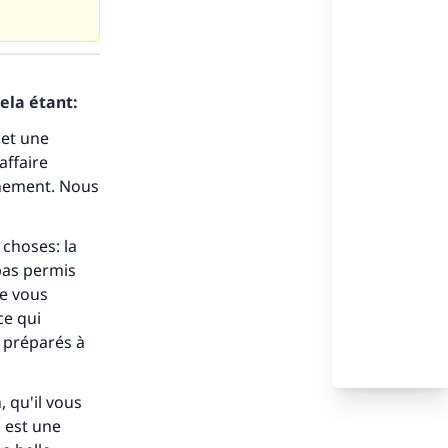
ela étant:
 et une
affaire
ènement. Nous
 choses: la
 pas permis
de vous
ce qui
x préparés à
 qu'il vous
n est une