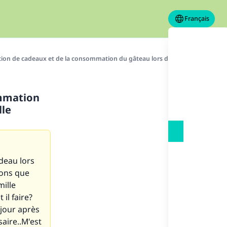
Français
tion de cadeaux et de la consommation du gâteau lors de son anniversaire o
ommation
lle
adeau lors
hons que
mille
il faire?
 jour après
aire..M'est