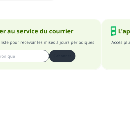
r au service du courrier
L'a
liste pour recevoir les mises à jours périodiques
Accès plu
S'abonner
pos du site
A propos du superviseur général
Politique de confident
Tous droits réservés au site Islam en QR 1997-2025 ©