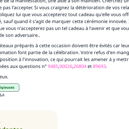
 de la manifestation, une aide à son maintien. Cherchez un
 pas l'accepter. Si vous craignez la détérioration de vos rel
pliquez lui que vous accepterez tout cadeau qu'elle vous of
tes une différence dans la vie de million
é, sauf quand il s'agit de marquer cette cérémonie innovée. I
personnes grâce à votre contribution
ue vous n'accepterez pas un tel cadeau à l'avenir et que vous
de son adversaire..
Aidez nous à apporter des réponses.
âteaux préparés à cette occasion doivent être évités car leu
Le Messager d'Allah (Paix sur lui) a dit:
mation font partie de la célébration. Votre refus d'en man
lui qui indique une bonne action obtient la même récomp
position à l'innovation, ce qui pourrait les amener à y mettre
que celui qui le fait."
ées aux questions n°
9485
,
90026
,
26804
et
89693
.
(MOUSLIM 1893)
ieux.
ligieuses
Q&A
Soutenez IslamQA
s