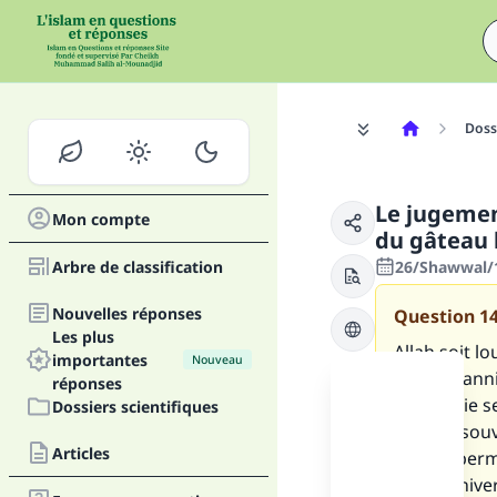
Dossi
Le jugemen
Mon compte
du gâteau l
Arbre de classification
26/Shawwal/1
Nouvelles réponses
Question
1
Les plus
Allah soit l
importantes
Nouveau
de mon anniv
réponses
mon amie se 
Dossiers scientifiques
célèbre souv
Articles
M'est il per
mon annivers