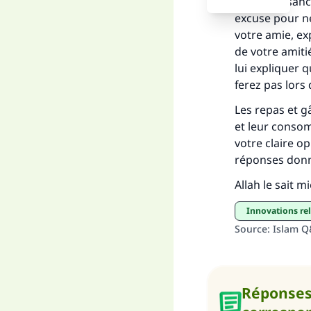
reconnaissance
excuse pour ne
votre amie, ex
Fai
de votre amiti
lui expliquer q
ferez pas lors 
Les repas et g
et leur consom
"Ce
votre claire op
réponses donn
Allah le sait m
innovations re
Source
:
Islam 
Réponse