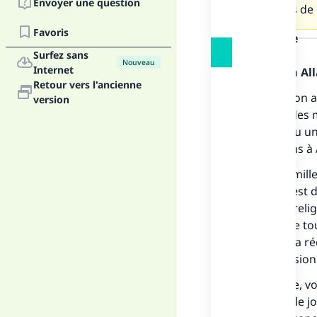
Envoyer une question
il permis de
Favoris
la réponse
Surfez sans
Nouveau
Internet
Louange à Alla
Retour vers l'ancienne
Célébrer son a
version
imitation des m
cultuelle ou u
demandons à A
Si votre famil
première est de
par notre reli
abstenir de tou
concerne la ré
cette occasion
En principe, v
soit remis le 