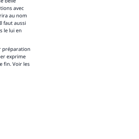
e belle
ations avec
frira au nom
s de
l faut aussi
 le lui en
r préparation
ger exprime
ense
 fin. Voir les