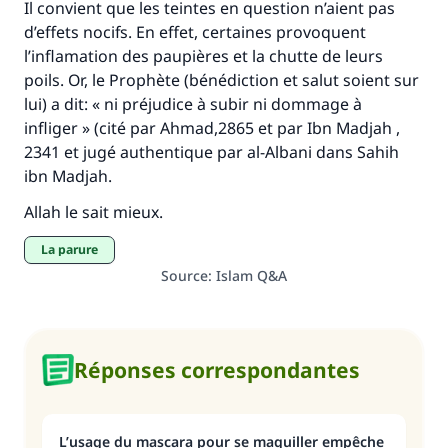
Il convient que les teintes en question n’aient pas
Faites une différence dans la vie de
d’effets nocifs. En effet, certaines provoquent
millions de personnes grâce à votre
l’inflamation des paupières et la chutte de leurs
poils. Or, le Prophète (bénédiction et salut soient sur
contribution
lui) a dit: « ni préjudice à subir ni dommage à
infliger » (cité par Ahmad,2865 et par Ibn Madjah ,
Aidez nous à apporter des réponses.
2341 et jugé authentique par al-Albani dans
Sahih
Le Messager d'Allah (Paix sur lui) a dit:
ibn Madjah.
"Celui qui indique une bonne action obtient la
Allah le sait mieux.
même récompense que celui qui le fait."
La parure
(MOUSLIM 1893)
Source
:
Islam Q&A
Soutenez IslamQA
Réponses correspondantes
L’usage du mascara pour se maquiller empêche