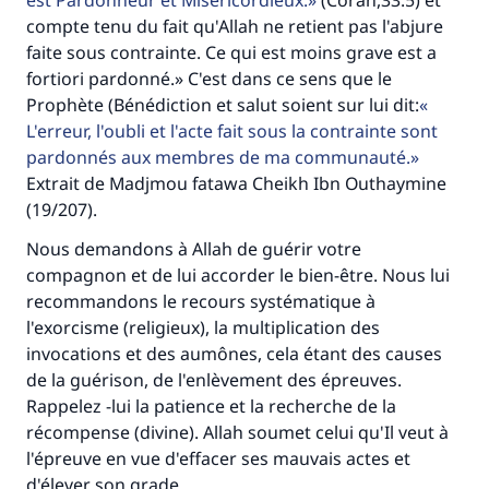
est Pardonneur et Miséricordieux.
(Coran,33:5) et
compte tenu du fait qu'Allah ne retient pas l'abjure
faite sous contrainte. Ce qui est moins grave est a
fortiori pardonné.» C'est dans ce sens que le
Prophète (Bénédiction et salut soient sur lui dit:
L'erreur, l'oubli et l'acte fait sous la contrainte sont
pardonnés aux membres de ma communauté.
Extrait de Madjmou fatawa Cheikh Ibn Outhaymine
(19/207).
Nous demandons à Allah de guérir votre
compagnon et de lui accorder le bien-être. Nous lui
recommandons le recours systématique à
l'exorcisme (religieux), la multiplication des
invocations et des aumônes, cela étant des causes
de la guérison, de l'enlèvement des épreuves.
Rappelez -lui la patience et la recherche de la
récompense (divine). Allah soumet celui qu'Il veut à
l'épreuve en vue d'effacer ses mauvais actes et
d'élever son grade.