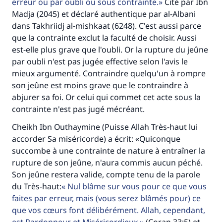
erreur ou par oubli ou sous contrainte.
Cité par Ibn
Madja (2045) et déclaré authentique par al-Albani
dans Takhriidj al-mishkaat (6248). C'est aussi parce
que la contrainte exclut la faculté de choisir. Aussi
est-elle plus grave que l'oubli. Or la rupture du jeûne
par oubli n'est pas jugée effective selon l'avis le
Faites une différence dans la vie de
mieux argumenté. Contraindre quelqu'un à rompre
son jeûne est moins grave que le contraindre à
millions de personnes grâce à votre
abjurer sa foi. Or celui qui commet cet acte sous la
contribution
contrainte n'est pas jugé mécréant.
Cheikh Ibn Outhaymine (Puisse Allah Très-haut lui
Aidez nous à apporter des réponses.
accorder Sa miséricorde) a écrit: «Quiconque
Le Messager d'Allah (Paix sur lui) a dit:
succombe à une contrainte de nature à entraîner la
"Celui qui indique une bonne action obtient la
rupture de son jeûne, n'aura commis aucun péché.
même récompense que celui qui le fait."
Son jeûne restera valide, compte tenu de la parole
(MOUSLIM 1893)
du Très-haut:
Nul blâme sur vous pour ce que vous
faites par erreur, mais (vous serez blâmés pour) ce
que vos cœurs font délibérément. Allah, cependant,
Soutenez IslamQA