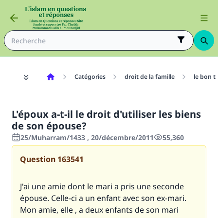
Catégories
droit de la famille
le bon t
L'époux a-t-il le droit d'utiliser les biens
de son épouse?
25/Muharram/1433 , 20/décembre/2011
55,360
Question
163541
J'ai une amie dont le mari a pris une seconde
épouse. Celle-ci a un enfant avec son ex-mari.
Mon amie, elle , a deux enfants de son mari