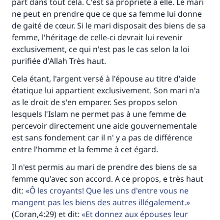
part dans tout cela. C'est sa propriété à elle. Le mari
ne peut en prendre que ce que sa femme lui donne
de gaité de cœur. Si le mari disposait des biens de sa
Faites une différence dans la vie de
femme, l'héritage de celle-ci devrait lui revenir
millions de personnes grâce à votre
exclusivement, ce qui n'est pas le cas selon la loi
purifiée d'Allah Très haut.
contribution
Cela étant, l'argent versé à l'épouse au titre d'aide
Aidez nous à apporter des réponses.
étatique lui appartient exclusivement. Son mari n'a
as le droit de s'en emparer. Ses propos selon
Le Messager d'Allah (Paix sur lui) a dit:
lesquels l'Islam ne permet pas à une femme de
"Celui qui indique une bonne action obtient la
percevoir directement une aide gouvernementale
même récompense que celui qui le fait."
est sans fondement car il n' y a pas de différence
(MOUSLIM 1893)
entre l'homme et la femme à cet égard.
Il n'est permis au mari de prendre des biens de sa
femme qu'avec son accord. A ce propos, e très haut
Soutenez IslamQA
dit:
Ô les croyants! Que les uns d'entre vous ne
mangent pas les biens des autres illégalement.
(Coran,4:29) et dit:
Et donnez aux épouses leur