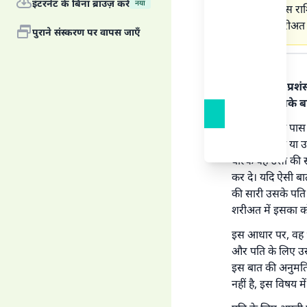
इंटरनेट के बिना ब्राउज़ करें
नया
से पूर्व ही इस 
इस्लामी शरीअत क
पुराने संस्करण पर वापस जाएँ
उत्तर का पाठ
हर प्रकार की प्र
रसूल पर। इसके ब
मूलतः पत्नी के पास
विरासत का हो या उ
बल्कि वह उसी की सं
कर दे। यदि ऐसी बा
की सारी उसके पति 
शरीअत में इसका कोई
इस आधार पर, वह धन
और पति के लिए उस
इस बात की अनुमति 
नहीं है, इस विषय म
'जो