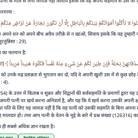
त्नी के माल से लेना जायज़ नहीं सिवाय इसके कि वह अपनी सहमति से उसे जो प्
है।''
रमाया :
(मुस्लिम : 1893).
آمَنُوا لا تَأْكُلُوا أَمْوَالَكُمْ بَيْنَكُمْ بِالْبَاطِلِ إِلَّا أَنْ تَكُونَ تِجَارَةً عَنْ تَرَاضٍ مِنْكُمْ
ुम अपने धन को अपने बीच अवैध तरीक़े से न खाओ, सिवाय इसके कि वह तुम्हारी 
योगदान करें
ूरतुन्निसा : 29).
 का फरमान है:
دُقَاتِهِنَّ نِحْلَةً فَإِنْ طِبْنَ لَكُمْ عَنْ شَيْءٍ مِنْهُ نَفْساً فَكُلُوهُ هَنِيئاً مَرِيئاً
الن]
ो उनके मह्र प्रसन्नता से भुगतान कर दो, यदि वे अपनी खुशी उस में से कुछ छोड़ द
 : 4).
3054) के उत्तर में किताब व सुन्नत और विद्वानों की सर्वसहमति के प्रमाणों द्वारा य
 अपनी पत्नी पर खर्च करना अनिवार्य है, और यह कि ये खर्च करना उसकी अपनी 
था पति के लिए यह जायज़ नहीं है कि वह पत्नी को उसकी सहमति के बिना अपना ख
 मालदार हो। तथा आप पत्नी के वेतन के मुद्दे के बारे में प्रश्न संख्या (126316) का 
ी सबसे अधिक ज्ञान रखता है।
 रहन-सहन
वैवाहिक अधिकार