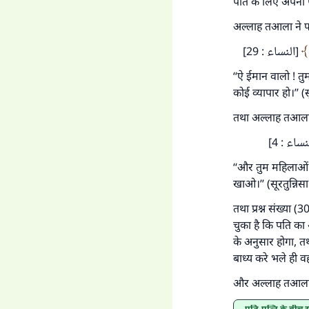
पति के लिए अपनी प
अल्लाह तआला ने फ
[النساء : 29]
‘‘ऐ ईमान वालो ! त
कोई व्यापार हो।’’ (स
तथा अल्लाह तआला
[ساء : 4
‘‘और तुम महिलाओं क
खाओ।’’ (सूरतुन्निसा
तथा प्रश्न संख्या (
चुका है कि पति का
के अनुसार होगा, त
बाध्य करे भले ही वह
और अल्लाह तआला ह
पति-पत्नि के बीच