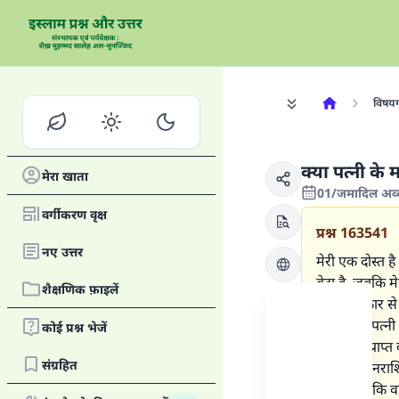
विषय
क्या पत्नी के
मेरा खाता
01/जमादिल अव्
वर्गीकरण वृक्ष
प्रश्न
163541
नए उत्तर
मेरी एक दोस्त 
बेटा है, जबकि मे
शैक्षणिक फ़ाइलें
महीने सरकार से 
पति पहली पत्नी 
कोई प्रश्न भेजें
महीने उसे प्राप
संग्रहित
सकार से धनराशि 
उससे पूछा कि वह