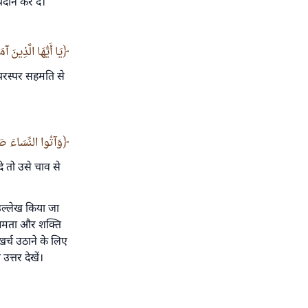
रदान कर दे।
يَا أَيُّهَا الَّذِينَ 
परस्पर सहमति से
وَآتُوا النِّسَاءَ صَ
े तो उसे चाव से
ह उल्लेख किया जा
क्षमता और शक्ति
र्च उठाने के लिए
उत्तर देखें।