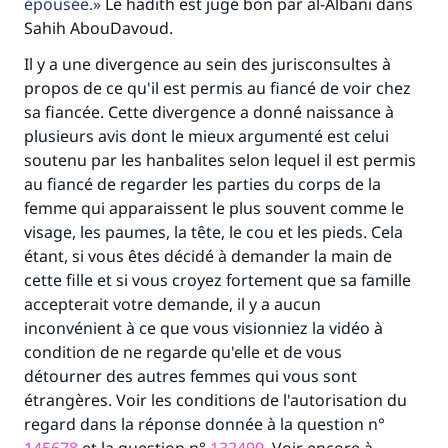
épousée.
Le hadith est jugé bon par al-Albani dans
Aidez nous à apporter des réponses.
Sahih AbouDavoud.
Le Messager d'Allah (Paix sur lui) a dit:
Il y a une divergence au sein des jurisconsultes à
"Celui qui indique une bonne action obtient la
propos de ce qu'il est permis au fiancé de voir chez
même récompense que celui qui le fait."
sa fiancée. Cette divergence a donné naissance à
(MOUSLIM 1893)
plusieurs avis dont le mieux argumenté est celui
soutenu par les hanbalites selon lequel il est permis
au fiancé de regarder les parties du corps de la
Soutenez IslamQA
femme qui apparaissent le plus souvent comme le
visage, les paumes, la tête, le cou et les pieds. Cela
étant, si vous êtes décidé à demander la main de
cette fille et si vous croyez fortement que sa famille
accepterait votre demande, il y a aucun
inconvénient à ce que vous visionniez la vidéo à
condition de ne regarde qu'elle et de vous
détourner des autres femmes qui vous sont
étrangères. Voir les conditions de l'autorisation du
regard dans la réponse donnée à la question n°