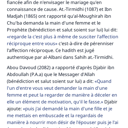
fiancée afin de n'envisager le mariage qu'en
connaissance de cause. At.-Tirmidhi (1087) et Ibn
Madjah (1865) ont rapporté qu'al-Moughirah ibn
Chu'ba demanda la main d'une femme et le
Prophète (bénédiction et salut soient sur lui) lui dit:
regarde la c'est plus à même de susciter l'affection
réciproque entre vous
c'est-à-dire de pérenniser
l'affection réciproque. Ce hadith est jugé
authentique par al-Albani dans Sahih at.-Tirmidhi.
Abou Davoud (2082) a rapporté d'après Djabir ibn
Abdoullah (P.A.a) que le Messager d'Allah
(bénédiction et salut soient sur lui) a dit:
Quand
l'un d'entre vous veut demander la main d'une
femme et peut la regarder de manière à déceler en
Faites une différence dans la vie de
elle un élément de motivation, qu'il le fasse.
Djabir
millions de personnes grâce à votre
ajoute:
puis j'ai demandé la main d'une fille et je
me mettais en embuscade et la regardais de
contribution
manière à nourrir mon désir de l'épouser puis je l'ai