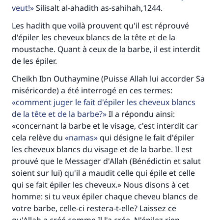
veut!
Silisalt al-ahadith as-sahihah,1244.
Le Messager d'Allah (Paix sur lui) a dit:
Les hadith que voilà prouvent qu'il est réprouvé
"Celui qui indique une bonne action obtient la
d'épiler les cheveux blancs de la tête et de la
même récompense que celui qui le fait."
moustache. Quant à ceux de la barbe, il est interdit
(MOUSLIM 1893)
de les épiler.
Cheikh Ibn Outhaymine (Puisse Allah lui accorder Sa
miséricorde) a été interrogé en ces termes:
Soutenez IslamQA
comment juger le fait d'épiler les cheveux blancs
de la tête et de la barbe?
Il a répondu ainsi:
«concernant la barbe et le visage, c'est interdit car
cela relève du
namas
qui désigne le fait d'épiler
les cheveux blancs du visage et de la barbe. Il est
prouvé que le Messager d'Allah (Bénédictin et salut
soient sur lui) qu'il a maudit celle qui épile et celle
qui se fait épiler les cheveux.» Nous disons à cet
homme: si tu veux épiler chaque cheveu blancs de
votre barbe, celle-ci restera-t-elle? Laissez ce