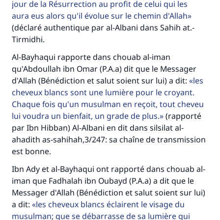
jour de la Résurrection au profit de celui qui les
aura eus alors qu'il évolue sur le chemin d'Allah
(déclaré authentique par al-Albani dans Sahih at.-
Tirmidhi.
Al-Bayhaqui rapporte dans chouab al-iman
qu'Abdoullah ibn Omar (P.A.a) dit que le Messager
d'Allah (Bénédiction et salut soient sur lui) a dit:
les
cheveux blancs sont une lumière pour le croyant.
Chaque fois qu'un musulman en reçoit, tout cheveu
lui voudra un bienfait, un grade de plus.
(rapporté
par Ibn Hibban) Al-Albani en dit dans silsilat al-
ahadith as-sahihah,3/247: sa chaîne de transmission
est bonne.
Faites une différence dans la vie de
Ibn Ady et al-Bayhaqui ont rapporté dans chouab al-
millions de personnes grâce à votre
iman que Fadhalah ibn Oubayd (P.A.a) a dit que le
Messager d'Allah (Bénédiction et salut soient sur lui)
contribution
a dit:
les cheveux blancs éclairent le visage du
musulman; que se débarrasse de sa lumière qui
Aidez nous à apporter des réponses.