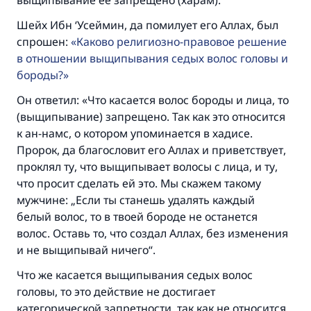
выщипывание её запрещено (харам).
Шейх Ибн ‘Усеймин, да помилует его Аллах, был
спрошен:
Каково религиозно-правовое решение
в отношении выщипывания седых волос головы и
бороды?
Он ответил: «Что касается волос бороды и лица, то
(выщипывание) запрещено. Так как это относится
к ан-намс, о котором упоминается в хадисе.
Пророк, да благословит его Аллах и приветствует,
проклял ту, что выщипывает волосы с лица, и ту,
что просит сделать ей это. Мы скажем такому
мужчине: „Если ты станешь удалять каждый
белый волос, то в твоей бороде не останется
волос. Оставь то, что создал Аллах, без изменения
и не выщипывай ничего“.
Что же касается выщипывания седых волос
головы, то это действие не достигает
категорической запретности, так как не относится