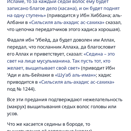
Исламе, то за каждый седой волос ему будет
записано благое дело (хасана), и он будет поднят
на одну ступень
(приводится у Ибн Хиббана; аль-
Ответ № 110845 помог сохранить
Албани в
Сильсиля аль-ахадис ас-сахиха
сказал,
что цепочка передатчиков этого хадиса хорошая).
брак.
Фадаля ибн ‘Убейд, да будет доволен им Аллах,
Помогите нам предоставить ответы Умме
передал, что посланник Аллаха, да благословит
Посланник Аллаха, мир ему и
его Аллах и приветствует, сказал:
Седина – это
благословение, сказал:
свет на лице мусульманина. Так пусть тот, кто
«Указавшему на благое (полагается) такая
желает, выщипывает свой свет
(приводит Ибн
же награда как и совершившему его»
‘Ади и аль-Бейхаки в
Шу‘аб аль-иман
; хадис
приводится в
Сильсиля аль-ахадис ас-сахиха
(МУСЛИМ, № 1893).
под № 1244).
Все эти предания подтверждают нежелательность
Участвуйте сейчас!
(макрух) выщипывания седых волос головы или
усов.
Что же касается седины в бороде, то