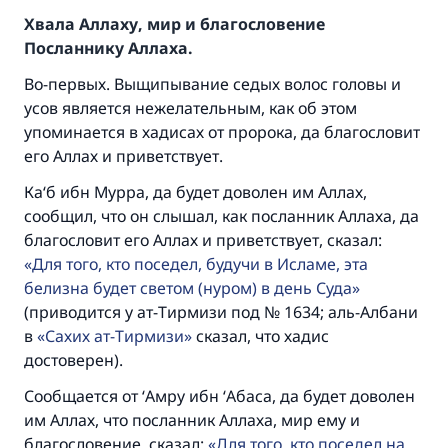
Хвала Аллаху, мир и благословение
Посланнику Аллаха.
Во-первых. Выщипывание седых волос головы и
усов является нежелательным, как об этом
упоминается в хадисах от пророка, да благословит
его Аллах и приветствует.
Ка‘б ибн Мурра, да будет доволен им Аллах,
сообщил, что он слышал, как посланник Аллаха, да
благословит его Аллах и приветствует, сказал:
Для того, кто поседел, будучи в Исламе, эта
белизна будет светом (нуром) в день Суда
(приводится у ат-Тирмизи под № 1634; аль-Албани
в
Сахих ат-Тирмизи
сказал, что хадис
достоверен).
Сообщается от ‘Амру ибн ‘Абаса, да будет доволен
им Аллах, что посланник Аллаха, мир ему и
благословение, сказал:
Для того, кто поседел на