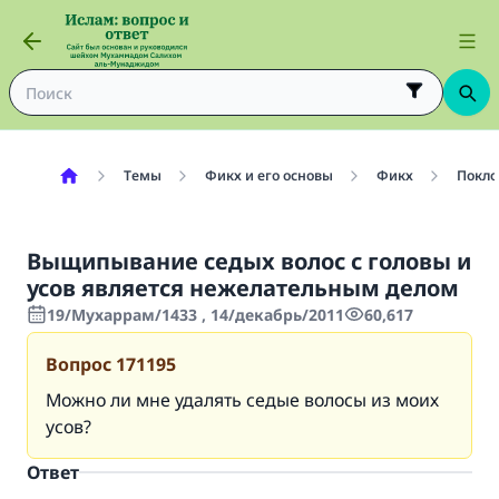
Темы
Фикх и его основы
Фикх
Покло
Выщипывание седых волос с головы и
усов является нежелательным делом
19/Мухаррам/1433 , 14/декабрь/2011
60,617
Вопрос
171195
Можно ли мне удалять седые волосы из моих
усов?
Ответ