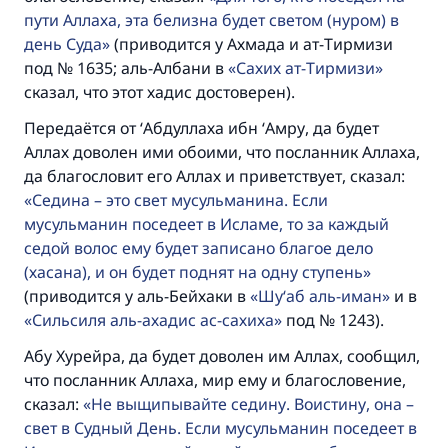
пути Аллаха, эта белизна будет светом (нуром) в
день Суда
(приводится у Ахмада и ат-Тирмизи
под № 1635; аль-Албани в
Сахих ат-Тирмизи
сказал, что этот хадис достоверен).
Передаётся от ‘Абдуллаха ибн ‘Амру, да будет
Аллах доволен ими обоими, что посланник Аллаха,
да благословит его Аллах и приветствует, сказал:
Седина – это свет мусульманина. Если
мусульманин поседеет в Исламе, то за каждый
седой волос ему будет записано благое дело
(хасана), и он будет поднят на одну ступень
(приводится у аль-Бейхаки в
Шу‘аб аль-иман
и в
Сильсиля аль-ахадис ас-сахиха
под № 1243).
Абу Хурейра, да будет доволен им Аллах, сообщил,
что посланник Аллаха, мир ему и благословение,
сказал:
Не выщипывайте седину. Воистину, она –
свет в Судный День. Если мусульманин поседеет в