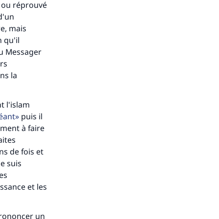
i ou réprouvé
 d'un
re, mais
 qu'il
du Messager
urs
ns la
 l'islam
réant
puis il
ement à faire
aites
s de fois et
e suis
es
issance et les
prononcer un