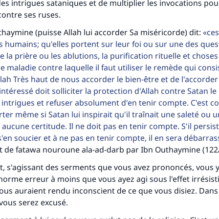
es intrigues sataniques et de multiplier les invocations pou
ontre ses ruses.
haymine (puisse Allah lui accorder Sa miséricorde) dit:
ces
s humains; qu'elles portent sur leur foi ou sur une des ques
la prière ou les ablutions, la purification rituelle et choses 
 maladie contre laquelle il faut utiliser le remède qui consi
ah Très haut de nous accorder le bien-être et de l'accorder
ntéressé doit solliciter la protection d'Allah contre Satan l
tes une différence dans la vie de million
intrigues et refuser absolument d'en tenir compte. C'est c
personnes grâce à votre contribution
er même si Satan lui inspirait qu'il traînait une saleté ou u
a aucune certitude. Il ne doit pas en tenir compte. S'il persis
Aidez nous à apporter des réponses.
s'en soucier et à ne pas en tenir compte, il en sera débarras
t de fatawa nouroune ala-ad-darb par Ibn Outhaymine (122/
Le Messager d'Allah (Paix sur lui) a dit:
lui qui indique une bonne action obtient la même récomp
 s'agissant des serments que vous avez prononcés, vous y
que celui qui le fait."
rme erreur à moins que vous ayez agi sous l'effet irrésist
vous auraient rendu inconscient de ce que vous disiez. Dans
(MOUSLIM 1893)
vous serez excusé.