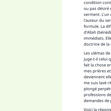
condition cont
ou pas désiré d
serment. L'un 
l'auteur du se
formule. La d
d'Allah (bénéd
immédiats. Elle
doctrine de la
Les ulémas de 
juge-t-il celui 
fait la chose e
mes prières et
deviennent ell
me suis lavé r
plongé perpétu
professions de 
demandes de 
Voici la répon