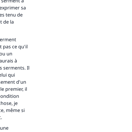
n serment à
 exprimer sa
tes tenu de
t de la
 serment
t pas ce qu'il
f ou un
aurais à
s serments. Il
lui qui
ssement d'un
e premier, il
 condition
chose, je
ce, même si
t.
'une