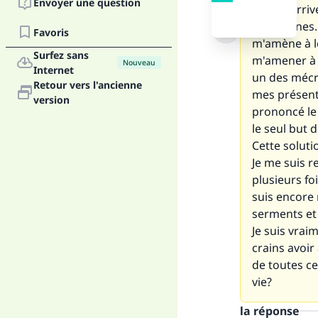
Envoyer une question
Cela m'arriv
les organes.
Favoris
m'amène à le
Surfez sans
m'amener à d
Nouveau
Internet
un des mécré
Retour vers l'ancienne
mes présente
version
prononcé le
le seul but 
Cette soluti
Je me suis r
plusieurs fo
suis encore 
serments et
Je suis vrai
crains avoi
de toutes ce
vie?
la réponse