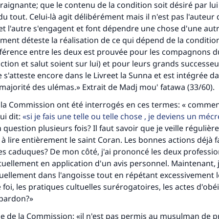
raignante; que le contenu de la condition soit désiré par lu
u tout. Celui-là agit délibérément mais il n'est pas l'auteur
et l'autre s'engagent et font dépendre une chose d'une aut
rment déteste la réalisation de ce qui dépend de la condition
ifférence entre les deux est prouvée pour les compagnons 
iction et salut soient sur lui) et pour leurs grands successe
 s'atteste encore dans le Livreet la Sunna et est intégrée da
 majorité des ulémas.» Extrait de Madj mou' fatawa (33/60).
la Commission ont été interrogés en ces termes: « comment
qui dit:
si je fais une telle ou telle chose , je deviens un méc
n question plusieurs fois? Il faut savoir que je veille régulièr
 à lire entièrement le saint Coran. Les bonnes actions déjà f
es caduques? De mon côté, j'ai prononcé les deux profession
ituellement en application d'un avis personnel. Maintenant, j
ellement dans l'angoisse tout en répétant excessivement l
foi, les pratiques cultuelles surérogatoires, les actes d'obé
pardon?»
se de la Commission: «il n'est pas permis au musulman de 