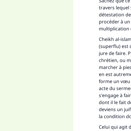
Sachez que ce 
travers leque
détestation de
procéder à un 
multiplicatio
Cheikh al-isla
(superflu) est 
jure de faire. P
chrétien, ou m
marcher à pied
en est autreme
forme un vœu 
acte du sermen
s'engage à fair
dont il le fait 
deviens un jui
la condition do
Celui qui agit