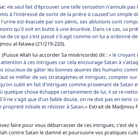
se:
le seul fait d'éprouver une telle sensation n'annule pas 
rmis à l'intéressé de sortir de la prière à caused'un simple do
 l'urine est évacuée par son pénis, ses ablutions sont rompue
moins qu'il soit en butte à une énurésie. Dans ce cas, sa pri
se de ce qui s'est passé s'il agit comme on lui a ordonné de 
jmou al-fatawa (21/219-220).
 (Puisse Allah lui accorder Sa miséricorde) dit :
le croyant 
attention à ces intrigues car cela encourage Satan à s'attaqu
rès soucieux de gâter les bonnes œuvres des humains comme
l faut se méfier de ses stratagèmes et intrigues, compter sur
qu'on subit en fait d'intrigues comme provenant de Satan et
Si quelque chose échappe certainement de lui, il se re-nettoi
S'il ne s'agit que d'un faible doute, on ne doit pas en tenir
de propreté initiale et résister à Satan.
Extrait de Madjmou 
ez faire pour vous débarrasser de ces intrigues, c'est de sol
llah contre Satan le damné et poursuivre vos pratiques cult