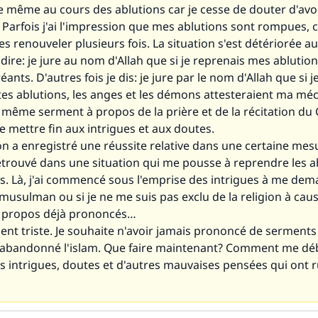
e même au cours des ablutions car je cesse de douter d'avoi
 Parfois j'ai l'impression que mes ablutions sont rompues, c
s renouveler plusieurs fois. La situation s'est détériorée a
ire: je jure au nom d'Allah que si je reprenais mes ablutions
ants. D'autres fois je dis: je jure par le nom d'Allah que si j
s ablutions, les anges et les démons attesteraient ma mécr
 même serment à propos de la prière et de la récitation du
de mettre fin aux intrigues et aux doutes.
on a enregistré une réussite relative dans une certaine mesu
etrouvé dans une situation qui me pousse à reprendre les a
is. Là, j'ai commencé sous l'emprise des intrigues à me dema
musulman ou si je ne me suis pas exclu de la religion à cau
 propos déjà prononcés…
ment triste. Je souhaite n'avoir jamais prononcé de serments 
r abandonné l'islam. Que faire maintenant? Comment me dé
s intrigues, doutes et d'autres mauvaises pensées qui ont 