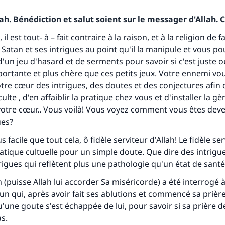
h. Bénédiction et salut soient sur le messager d'Allah. C
l est tout- à – fait contraire à la raison, et à la religion de f
e Satan et ses intrigues au point qu'il la manipule et vous p
d'un jeu d'hasard et de serments pour savoir si c'est juste o
mportante et plus chère que ces petits jeux. Votre ennemi vo
votre cœur des intrigues, des doutes et des conjectures afin
lte , d'en affaiblir la pratique chez vous et d'installer la gèn
otre cœur.. Vous voilà! Vous voyez comment vous êtes dev
ues?
us facile que tout cela, ô fidèle serviteur d'Allah! Le fidèle se
atique cultuelle pour un simple doute. Que dire des intrigu
ntrigues qui reflètent plus une pathologie qu'un état de sant
m (puisse Allah lui accorder Sa miséricorde) a été interrogé
un qui, après avoir fait ses ablutions et commencé sa prièr
u'une goute s'est échappée de lui, pour savoir si sa prière d
s.