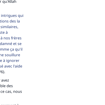
r qu'Allah
 intrigues qui
tions des la
similaires,
ste à
 à nos frères
e damné et se
s de
omme ça qu'il
ne souillure
te à ignorer
sé avec l'aide
6).
ense
 avez
ible des
 ce cas, nous