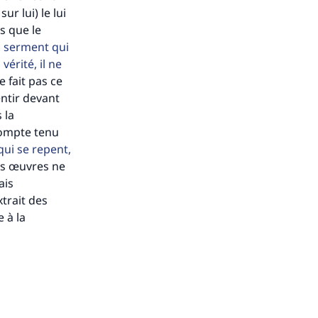
ur lui) le lui
s que le
n serment qui
vérité, il ne
e fait pas ce
entir devant
 la
 compte tenu
qui se repent,
es œuvres ne
ais
trait des
 à la