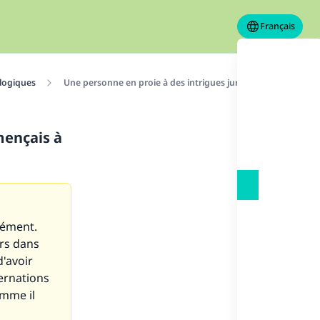
Français
logiques
Une personne en proie à des intrigues jure: si je recommençai
mençais à
mément.
urs dans
d'avoir
ternations
omme il