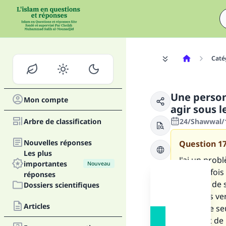
Caté
Une person
Mon compte
agir sous l
Arbre de classification
24/Shawwal/1
Nouvelles réponses
Question
1
Les plus
J'ai un prob
importantes
Nouveau
Chaque fois 
réponses
certains de 
Dossiers scientifiques
omis des ver
Articles
mais une seu
convient de l