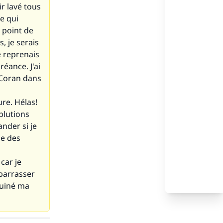
r lavé tous
e qui
u point de
, je serais
e reprenais
éance. J'ai
 Coran dans
re. Hélas!
blutions
nder si je
se des
car je
barrasser
ruiné ma