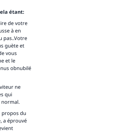
ela étant:
aire de votre
ousse à en
u pas..Votre
us guète et
 de vous
e et le
enus obnubilé
rviteur ne
es qui
é normal.
 à propos du
e, a éprouvé
evient