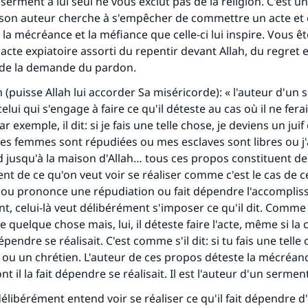
serment à lui seul ne vous exclut pas de la religion. C'est u
Soutenez IslamQA
l son auteur cherche à s'empêcher de commettre un acte et
 la mécréance et la méfiance que celle-ci lui inspire. Vous ê
acte expiatoire assorti du repentir devant Allah, du regret e
n de la demande du pardon.
m (puisse Allah lui accorder Sa miséricorde): « l'auteur d'un
celui qui s'engage à faire ce qu'il déteste au cas où il ne ferai
ar exemple, il dit: si je fais une telle chose, je deviens un jui
es femmes sont répudiées ou mes esclaves sont libres ou j'
 jusqu'à la maison d'Allah… tous ces propos constituent de
nt de ce qu'on veut voir se réaliser comme c'est le cas de ce
ou prononce une répudiation ou fait dépendre l'accompli
t, celui-là veut délibérément s'imposer ce qu'il dit. Comme l
e quelque chose mais, lui, il déteste faire l'acte, même si la
dépendre se réalisait. C'est comme s'il dit: si tu fais une telle 
f ou un chrétien. L'auteur de ces propos déteste la mécréan
nt il la fait dépendre se réalisait. Il est l'auteur d'un sermen
 délibérément entend voir se réaliser ce qu'il fait dépendre d