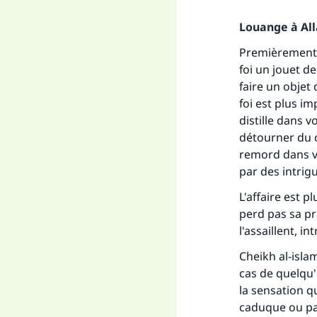
Louange à Alla
Premièrement, i
foi un jouet d
faire un objet 
foi est plus i
distille dans 
détourner du cu
remord dans v
par des intrig
L'affaire est pl
perd pas sa pr
l'assaillent, i
Cheikh al-isla
cas de quelqu'
la sensation q
caduque ou pa