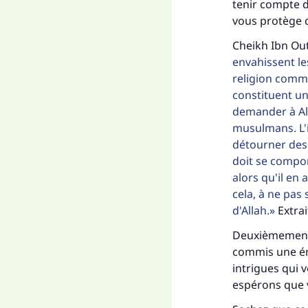
tenir compte d
vous protège c
Cheikh Ibn Out
envahissent le
religion comme 
constituent une
demander à All
musulmans. L'i
Fai
détourner des 
doit se comport
alors qu'il en 
cela, à ne pas 
d'Allah.
Extrai
"Ce
Deuxièmement,
commis une éno
intrigues qui 
espérons que 