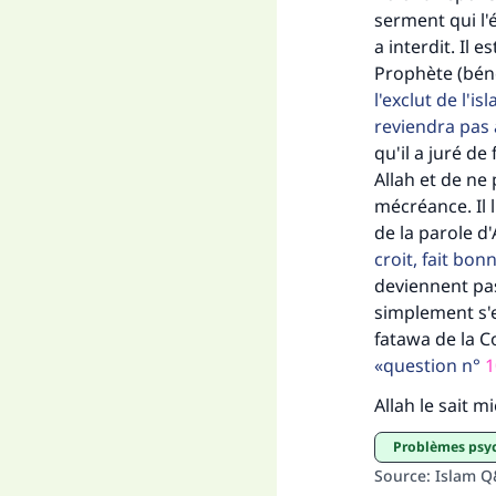
serment qui l'é
a interdit. Il 
Prophète (bénéd
l'exclut de l'i
reviendra pas 
qu'il a juré de
Allah et de ne
mécréance. Il 
de la parole d
croit, fait bo
deviennent pas
simplement s'e
fatawa de la 
question n°
1
Allah le sait m
Problèmes psy
Source
:
Islam 