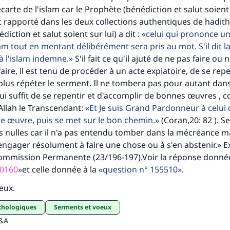
carte de l'islam car le Prophète (bénédiction et salut soient s
est rapporté dans les deux collections authentiques de hadith
iction et salut soient sur lui) a dit :
celui qui prononce u
slam tout en mentant délibérément sera pris au mot. S'il dit la 
à l'islam indemne.
S'il fait ce qu'il ajuté de ne pas faire ou n
 faire, il est tenu de procéder à un acte expiatoire, de se rep
 plus répéter le serment. Il ne tombera pas pour autant dans
lui suffit de se repentir et d'accomplir de bonnes œuvres ,
'Allah le Transcendant:
Et Je suis Grand Pardonneur à celui 
nne œuvre, puis se met sur le bon chemin.
(Coran,20: 82 ). S
 nulles car il n'a pas entendu tomber dans la mécréance m
ngager résolument à faire une chose ou à s'en abstenir.» Ex
Commission Permanente (23/196-197).Voir la réponse donnée
0160
et celle donnée à la
question n° 155510
.
ieux.
chologiques
serments et voeux
Q&A