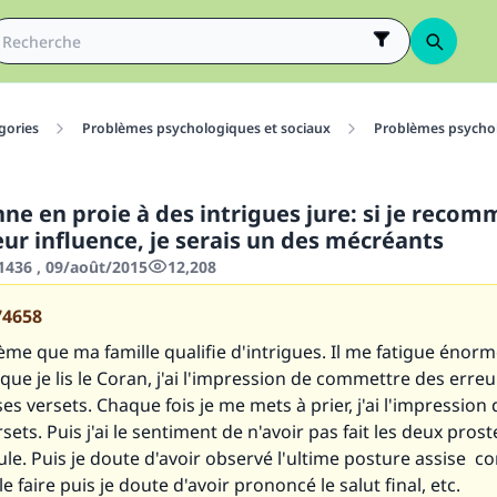
gories
Problèmes psychologiques et sociaux
Problèmes psycho
ne en proie à des intrigues jure: si je recom
eur influence, je serais un des mécréants
436 , 09/août/2015
12,208
74658
lème que ma famille qualifie d'intrigues. Il me fatigue énor
que je lis le Coran, j'ai l'impression de commettre des erre
ses versets. Chaque fois je me mets à prier, j'ai l'impression 
sets. Puis j'ai le sentiment de n'avoir pas fait les deux pros
le. Puis je doute d'avoir observé l'ultime posture assise c
e faire puis je doute d'avoir prononcé le salut final, etc.