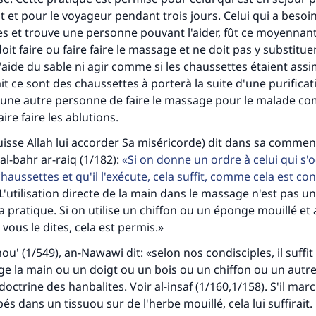
Aidez nous à apporter des réponses.
it et pour le voyageur pendant trois jours. Celui qui a besoi
Le Messager d'Allah (Paix sur lui) a dit:
s et trouve une personne pouvant l'aider, fût ce moyennan
lui qui indique une bonne action obtient la même récomp
oit faire ou faire faire le massage et ne doit pas y substituer
que celui qui le fait."
l'aide du sable ni agir comme si les chaussettes étaient assi
it ce sont des chaussettes à porterà la suite d'une purifica
(MOUSLIM 1893)
à une autre personne de faire le massage pour le malade com
aire faire les ablutions.
Soutenez IslamQA
uisse Allah lui accorder Sa miséricorde) dit dans sa commen
al-bahr ar-raiq (1/182):
Si on donne un ordre à celui qui s'
aussettes et qu'il l'exécute, cela suffit, comme cela est co
L'utilisation directe de la main dans le massage n'est pas u
la pratique. Si on utilise un chiffon ou un éponge mouillé et
ous le dites, cela est permis.»
' (1/549), an-Nawawi dit: «selon nos condisciples, il suffit 
e la main ou un doigt ou un bois ou un chiffon ou un autre 
octrine des hanbalites. Voir al-insaf (1/160,1/158). S'il marc
s dans un tissuou sur de l'herbe mouillé, cela lui suffirait.