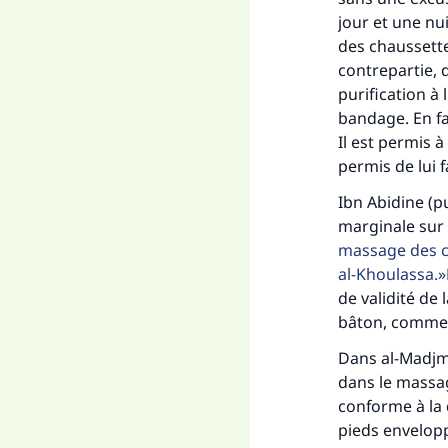
jour et une nu
des chaussette
"Ce
contrepartie, d
purification à 
bandage. En fa
Il est permis 
permis de lui f
Ibn Abidine (p
marginale sur 
massage des ch
al-Khoulassa.
de validité de 
bâton, comme v
Dans al-Madjmou
dans le massag
conforme à la d
pieds enveloppé