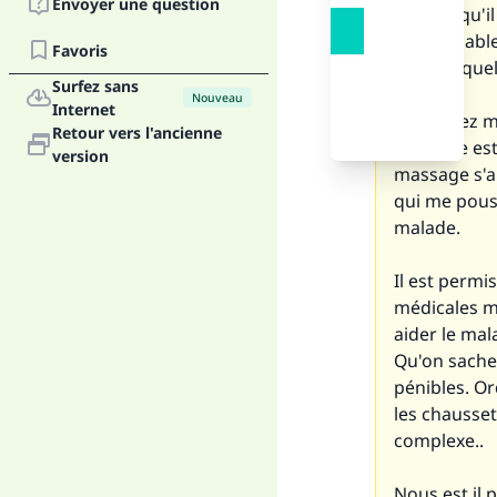
Envoyer une question
signifie qu'i
il assimilab
Favoris
comme quel
Surfez sans
Nouveau
Internet
Vous avez me
Retour vers l'ancienne
bandage est 
version
massage s'ap
qui me pous
malade.
Il est permi
médicales m
aider le mal
Qu'on sache 
pénibles. Or
les chausset
complexe..
Nous est il 