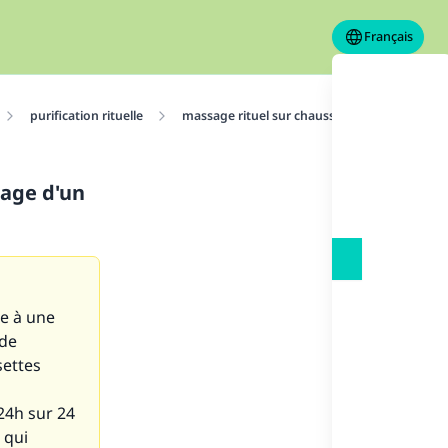
Français
purification rituelle
massage rituel sur chaussettes
Il lui 
sage d'un
le à une
 de
settes
24h sur 24
 qui