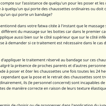
l compte sur l'assistance de quelqu'un pour les poser et les r
le à quelqu'un qui porte des chaussettes ordinaires ou doit o
qu'un qui porte un bandage?
ntionné dans votre fatwa citée à l'instant que le massage 
différent du massage sur les bottes car dans le premier ca
plique aussi bien sur le côté supérieur que sur le côté infér
se à demander si ce traitement est nécessaire dans le cas 
s d'appliquer le traitement réservé au bandage sur ces chau
algré la présence de proches parents et d'autres personn
ade à poser et ôter les chaussettes une fois toutes les 24 he
cependant que la pose et le retrait des chaussettes sont tr
dinairement, ils (le personnel concerné) sont incapables de
tes de manière correcte en raison de leurs texture élastiqu
permis de choisir ou de progresser dans l'application du j