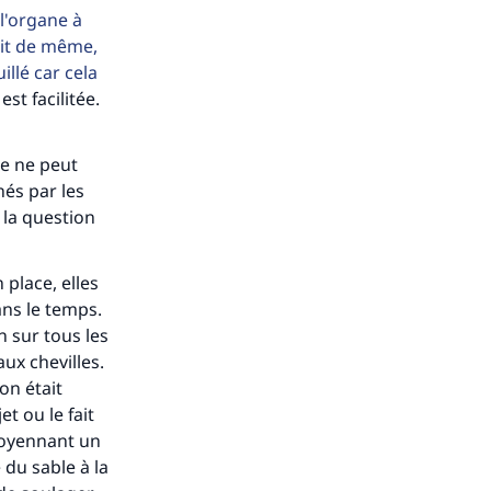
 l'organe à
rait de même,
llé car cela
st facilitée.
me ne peut
nés par les
r la question
 place, elles
ans le temps.
n sur tous les
aux chevilles.
on était
t ou le fait
 moyennant un
e du sable à la