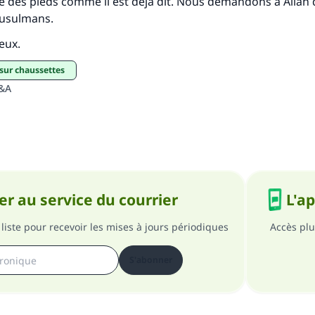
e des pieds comme il est déjà dit. Nous demandons à Allah
usulmans.
ieux.
 sur chaussettes
Q&A
r au service du courrier
L'a
liste pour recevoir les mises à jours périodiques
Accès plu
S'abonner