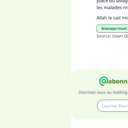
place du lavag
les malades m
Allah le sait m
massage rituel
Source
:
Islam 
abonne
Inscrivez vous au mailing 