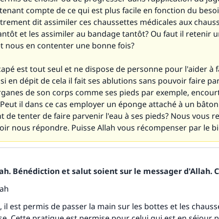
 tenant compte de ce qui est plus facile en fonction du beso
rement dit assimiler ces chaussettes médicales aux chaus
antôt et les assimiler au bandage tantôt? Ou faut il retenir u
et nous en contenter une bonne fois?
capé est tout seul et ne dispose de personne pour l'aider à f
si en dépit de cela il fait ses ablutions sans pouvoir faire pa
organes de son corps comme ses pieds par exemple, encourt 
 Peut il dans ce cas employer un éponge attaché à un bâton 
t de tenter de faire parvenir l'eau à ses pieds? Nous vous 
oir nous répondre. Puisse Allah vous récompenser par le bi
h. Bénédiction et salut soient sur le messager d'Allah. C
tes une différence dans la vie de million
lah
personnes grâce à votre contribution
il est permis de passer la main sur les bottes et les chauss
e. Cette pratique est permise pour celui qui est en séjour