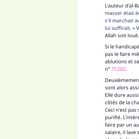
L'auteur d'al-B
masser était éc
s'il marchait 
lui suffirait.
V
Allah soit loué.
Si le handicap
pas le faire mê
ablutions et se
n°
71202
.
Deuxièmement, 
sont alors ass
Elle dure auss
côtés de la cha
Ceci n'est pas 
purifié. L'inté
faire par un au
salaire, il lav