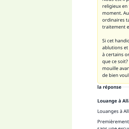
religieux en
moment. Aut
ordinaires t
traitement 
Si cet handi
ablutions et 
à certains 
que ce soit?
mouille avan
de bien voul
la réponse
Louange à Alla
Fai
Louanges à Al
Premièrement, 
sans une excus