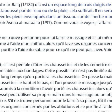
ahr ar-Raiq (1/182) dit:
si un espace long de trois doigts de
laboussé par de l'eau ou de la pluie, cela suffirait. Il en se
avec les pieds enveloppés dans un tissuou sur de l'herbe moui
oir Asnaa al-mataalib (1/97). Comme vous le voyez , l'affaire e
é ne trouve personne pour lui faire le massage et si lui-mê
me à l'aide d'un chiffon, alors qu'il lave ses organes concer
 purifie à l'aide du sable pour ce qu'il ne peut pas laver. Voi
s'il est pénible d'ôter les chaussettes et de les remettre en
imilables aux bandages. Cette possibilité n'est pas limitée d
i long temps qu'on portera les chaussettes. On passe la mai
ussettes: le haut et le bas, et l'on pousse le massage jusqu'
soumis à la condition d'avoir porté les chaussettes alors qu'
ressé peut utiliser sa propre main dans le massage ou un obje
tre. S'il ne trouve personne pour le faire à sa place , fût il
e ses organes concernés par les ablutions et se purifie à l'aid