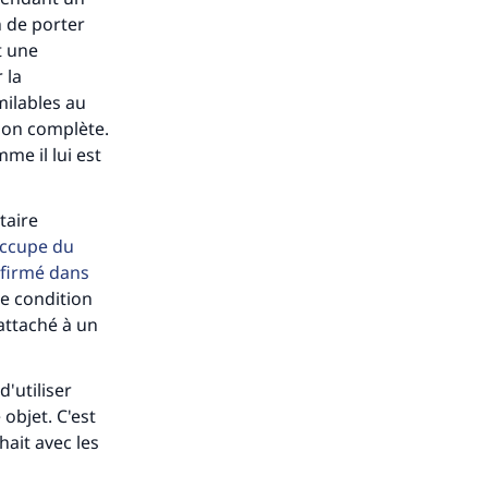
n de porter
t une
ense
 la
milables au
tion complète.
me il lui est
taire
occupe du
nfirmé dans
ne condition
 attaché à un
d'utiliser
objet. C'est
hait avec les