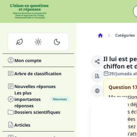
Catégories
Il lui est 
Mon compte
chiffon et 
Arbre de classification
29/Jumada al
Nouvelles réponses
Question
1
Les plus
Ma question 
importantes
Nouveau
question déj
réponses
quelques éc
Dossiers scientifiques
concernées 
Articles
Que pensez 
parce qu'att