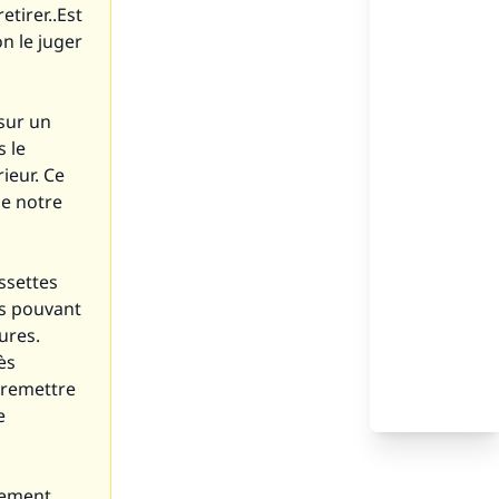
etirer..Est
n le juger
sur un
s le
ieur. Ce
de notre
ssettes
es pouvant
ures.
ès
 remettre
e
ugement