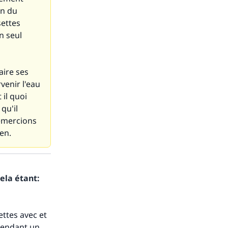
in du
settes
n seul
aire ses
rvenir l'eau
il quoi
qu'il
remercions
en.
ela étant:
s de
ettes avec et
 pendant un