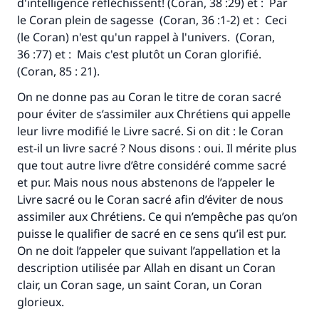
d'intelligence réfléchissent! (Coran, 38 :29) et : Par
même récompense que celui qui le fait."
le Coran plein de sagesse (Coran, 36 :1-2) et : Ceci
(MOUSLIM 1893)
(le Coran) n'est qu'un rappel à l'univers. (Coran,
36 :77) et : Mais c'est plutôt un Coran glorifié.
(Coran, 85 : 21).
Soutenez IslamQA
On ne donne pas au Coran le titre de coran sacré
pour éviter de s’assimiler aux Chrétiens qui appelle
leur livre modifié le Livre sacré. Si on dit : le Coran
est-il un livre sacré ? Nous disons : oui. Il mérite plus
que tout autre livre d’être considéré comme sacré
et pur. Mais nous nous abstenons de l’appeler le
Livre sacré ou le Coran sacré afin d’éviter de nous
assimiler aux Chrétiens. Ce qui n’empêche pas qu’on
puisse le qualifier de sacré en ce sens qu’il est pur.
On ne doit l’appeler que suivant l’appellation et la
description utilisée par Allah en disant un Coran
clair, un Coran sage, un saint Coran, un Coran
glorieux.