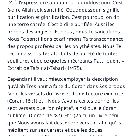
D’où l’expression sabbouhoun qouddossoun. C’est-
à-dire Allah soit sanctifié. Qouddoussoun signifie
purification et glorification. C’est pourquoi on dit
une terre sacrée. C’est-à-dire purifiée. Aussi les
propos des anges : Et nous , nous Te sanctifions…
Nous Te sanctifions et affirmons Ta transcendance
des propos proférés par les polythéistes. Nous Te
reconnaissons Tes attributs de pureté de toutes
souillures et de ce que les mécréants T’attribuent.»
Extrait de
Tafsir at-Tabari
(1/475).
Cependant il vaut mieux employer la description
Faites une différence dans la vie de
qu’Allah Très haut a faite du Coran dans Ses propos :
millions de personnes grâce à votre
Voici les versets du Livre et d'une Lecture explicite.
(Coran, 15 :1) et : Nous t'avons certes donné "les
contribution
sept versets que l'on répète", ainsi que le Coran
sublime. (Coran, 15 :87). Et : (Voici) un Livre béni
Aidez nous à apporter des réponses.
que Nous avons fait descendre vers toi, afin qu'ils
Le Messager d'Allah (Paix sur lui) a dit:
méditent sur ses versets et que les doués
"Celui qui indique une bonne action obtient la