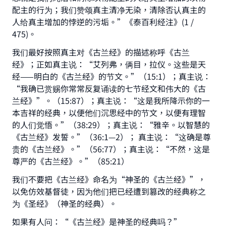
配主的行为；我们赞颂真主清净无染，清除否认真主的
人给真主增加的悖逆的污垢。”《泰百利经注》(1 /
475)。
Make an impact on millions of lives
我们最好按照真主对《古兰经》的描述称呼《古兰
with your contribution today
经》；正如真主说：“艾列弗，俩目，拉仪。这些是天
经——明白的《古兰经》的节文。”（15:1）；真主说：
Your support is crucial for our mission.
“我确已赏赐你常常反复诵读的七节经文和伟大的《古
兰经》”。（15:87）；真主说：“这是我所降示你的一
The Prophet (ﷺ) said:
本吉祥的经典，以便他们沉思经中的节文，以便有理智
"A person who leads others to doing what is
good will earn the same reward as those who
的人们觉悟。”（38:29）；真主说：“雅辛。以智慧的
do it."
《古兰经》发誓。”（36:1—2）； 真主说：“这确是尊
贵的《古兰经》。”（56:77）；真主说：“不然，这是
(MUSLIM, 1893)
尊严的《古兰经》。”（85:21）
我们不要把《古兰经》命名为“神圣的《古兰经》”，
Support IslamQA
以免仿效基督徒，因为他们把已经遭到篡改的经典称之
为《圣经》（神圣的经典）。
如果有人问：“《古兰经》是神圣的经典吗？”