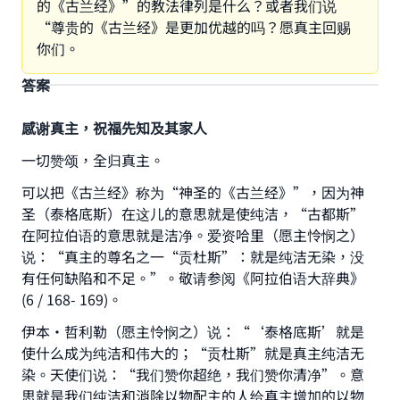
的《古兰经》”的教法律列是什么？或者我们说
“尊贵的《古兰经》是更加优越的吗？愿真主回赐
你们。
答案
感谢真主，祝福先知及其家人
一切赞颂，全归真主。
可以把《古兰经》称为“神圣的《古兰经》”，因为神
圣（泰格底斯）在这儿的意思就是使纯洁，“古都斯”
在阿拉伯语的意思就是洁净。爱资哈里（愿主怜悯之）
说：“真主的尊名之一“贡杜斯”：就是纯洁无染，没
有任何缺陷和不足。”。敬请参阅《阿拉伯语大辞典》
(6 / 168- 169)。
伊本·哲利勒（愿主怜悯之）说：“‘泰格底斯’就是
使什么成为纯洁和伟大的；“贡杜斯”就是真主纯洁无
染。天使们说：“我们赞你超绝，我们赞你清净”。意
思就是我们纯洁和消除以物配主的人给真主增加的以物