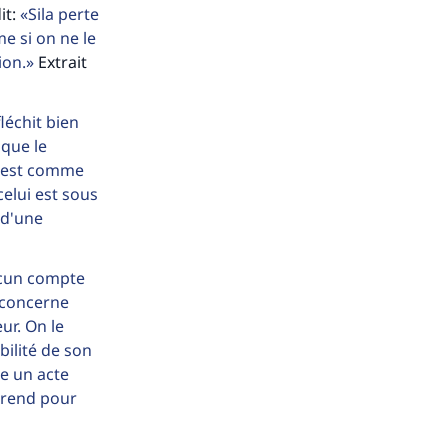
it:
Sila perte
me si on ne le
ion.
Extrait
fléchit bien
s de
 que le
C'est comme
celui est sous
 d'une
cun compte
ense
u concerne
ur. On le
bilité de son
re un acte
 prend pour