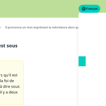
Français
Il prononce un mot exprimant la mécréance alors qu'il est sous l'empris
est sous
 qu'il est
la foi de
 à dire sous
il y a deux