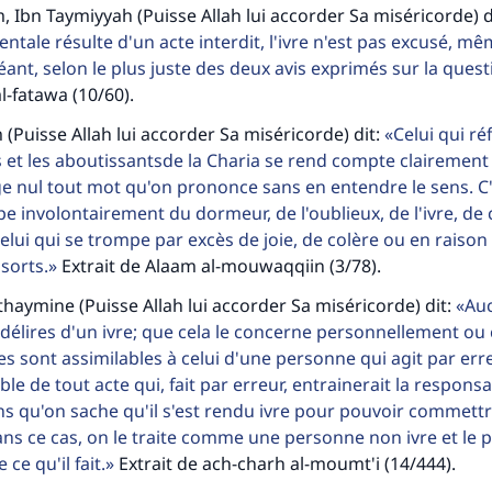
m, Ibn Taymiyyah (Puisse Allah lui accorder Sa miséricorde) d
ntale résulte d'un acte interdit, l'ivre n'est pas excusé, mê
ant, selon le plus juste des deux avis exprimés sur la quest
-fatawa (10/60).
 (Puisse Allah lui accorder Sa miséricorde) dit:
Celui qui ré
tes une différence dans la vie de million
s et les aboutissantsde la Charia se rend compte clairement
ge nul tout mot qu'on prononce sans en entendre le sens. 
personnes grâce à votre contribution
pe involontairement du dormeur, de l'oublieux, de l'ivre, de 
celui qui se trompe par excès de joie, de colère ou en raison
Aidez nous à apporter des réponses.
sorts.
Extrait de Alaam al-mouwaqqiin (3/78).
Le Messager d'Allah (Paix sur lui) a dit:
haymine (Puisse Allah lui accorder Sa miséricorde) dit:
Au
lui qui indique une bonne action obtient la même récomp
 délires d'un ivre; que cela le concerne personnellement o
que celui qui le fait."
es sont assimilables à celui d'une personne qui agit par erre
(MOUSLIM 1893)
le de tout acte qui, fait par erreur, entrainerait la responsa
ns qu'on sache qu'il s'est rendu ivre pour pouvoir commett
dans ce cas, on le traite comme une personne non ivre et le
Soutenez IslamQA
ce qu'il fait.
Extrait de ach-charh al-moumt'i (14/444).