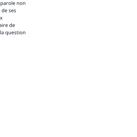
e parole non
e de ses
ux
aire de
 la question