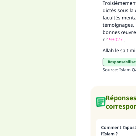
Troisièmement,
dictés sous la 
facultés mental
témoignages, pr
bonnes œuvres.
n°
93027
.
Allah le sait m
responsabilisa
Source
:
Islam 
Réponse
correspo
Comment l’aposta
l’Islam ?