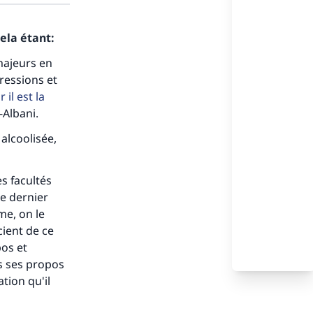
ela étant:
majeurs en
ressions et
 il est la
-Albani.
alcoolisée,
s facultés
e dernier
me, on le
cient de ce
pos et
as ses propos
tion qu'il