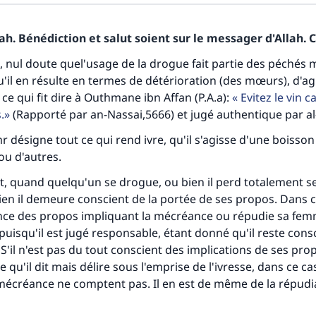
h. Bénédiction et salut soient sur le messager d'Allah. C
nul doute quel'usage de la drogue fait partie des péchés 
u'il en résulte en termes de détérioration (des mœurs), d'ag
ce qui fit dire à Outhmane ibn Affan (P.A.a):
Evitez le vin car
.
(Rapporté par an-Nassai,5666) et jugé authentique par al
 désigne tout ce qui rend ivre, qu'il s'agisse d'une boisson 
ou d'autres.
 quand quelqu'un se drogue, ou bien il perd totalement se
en il demeure conscient de la portée de ses propos. Dans c
once des propos impliquant la mécréance ou répudie sa fem
uisqu'il est jugé responsable, étant donné qu'il reste cons
it. S'il n'est pas du tout conscient des implications de ses pro
 qu'il dit mais délire sous l'emprise de l'ivresse, dans ce c
mécréance ne comptent pas. Il en est de même de la répudia