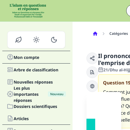
Catégories
Il prononc
Mon compte
l'emprise 
Arbre de classification
21/Dhu al-Hij
Nouvelles réponses
Question
1
Les plus
Comment jug
importantes
Nouveau
sous l'influ
réponses
nouveau? Qu'
Dossiers scientifiques
l'influence d
Articles
mois. Quell