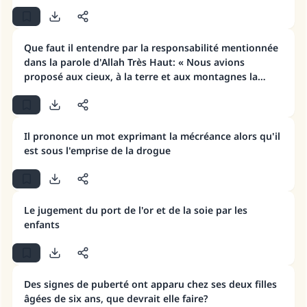
Faites une différence dans la vie de
millions de personnes grâce à votre
Que faut il entendre par la responsabilité mentionnée
dans la parole d'Allah Très Haut: « Nous avions
contribution
proposé aux cieux, à la terre et aux montagnes la
responsabilité (de porter les charges de faire le bien et
Aidez nous à apporter des réponses.
d'éviter le mal).
Le Messager d'Allah (Paix sur lui) a dit:
Il prononce un mot exprimant la mécréance alors qu'il
"Celui qui indique une bonne action obtient la
est sous l'emprise de la drogue
même récompense que celui qui le fait."
(MOUSLIM 1893)
Le jugement du port de l'or et de la soie par les
enfants
Soutenez IslamQA
Des signes de puberté ont apparu chez ses deux filles
âgées de six ans, que devrait elle faire?