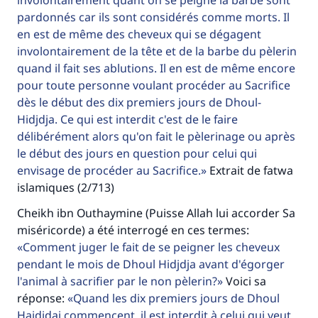
involontairement quant on se peigne la barbe sont
Faites une différence dans la vie de
pardonnés car ils sont considérés comme morts. Il
en est de même des cheveux qui se dégagent
millions de personnes grâce à votre
involontairement de la tête et de la barbe du pèlerin
contribution
quand il fait ses ablutions. Il en est de même encore
pour toute personne voulant procéder au Sacrifice
Aidez nous à apporter des réponses.
dès le début des dix premiers jours de Dhoul-
Hidjdja. Ce qui est interdit c'est de le faire
Le Messager d'Allah (Paix sur lui) a dit:
délibérément alors qu'on fait le pèlerinage ou après
"Celui qui indique une bonne action obtient la
le début des jours en question pour celui qui
même récompense que celui qui le fait."
envisage de procéder au Sacrifice.
Extrait de fatwa
(MOUSLIM 1893)
islamiques (2/713)
Cheikh ibn Outhaymine (Puisse Allah lui accorder Sa
miséricorde) a été interrogé en ces termes:
Soutenez IslamQA
Comment juger le fait de se peigner les cheveux
pendant le mois de Dhoul Hidjdja avant d'égorger
l'animal à sacrifier par le non pèlerin?
Voici sa
réponse:
Quand les dix premiers jours de Dhoul
Haidjdaj commencent, il est interdit à celui qui veut